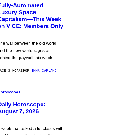
Fully-Automated
Luxury Space
Capitalism—This Week
on VICE: Members Only
he war between the old world
nd the new world rages on,
ehind the paywall this week.
ACE 3 HORAS
POR
EMMA GARLAND
oroscopes
Daily Horoscope:
August 7, 2026
 week that asked a lot closes with