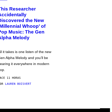
This Researcher
Accidentally
Discovered the New
‘Millennial Whoop’ of
Pop Music: The Gen
Alpha Melody
ll it takes is one listen of the new
en Alpha Melody and you’ll be
earing it everywhere in modern
op.
ACE 11 HORAS
POR
LAUREN BOISVERT