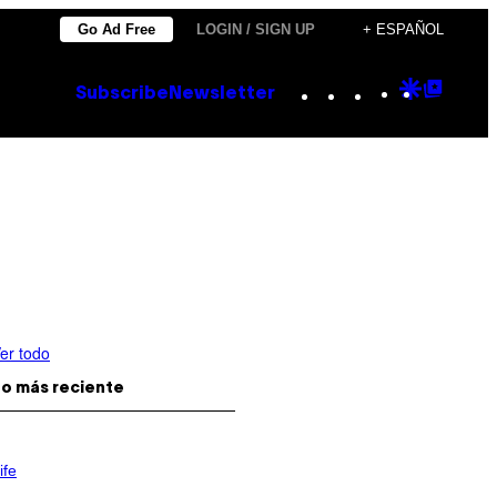
Go Ad Free
LOGIN / SIGN UP
+ ESPAÑOL
Instagram
TikTok
YouTube
Google
Goog
Subscribe
Newsletter
Discove
Top
Posts
er todo
o más reciente
ife