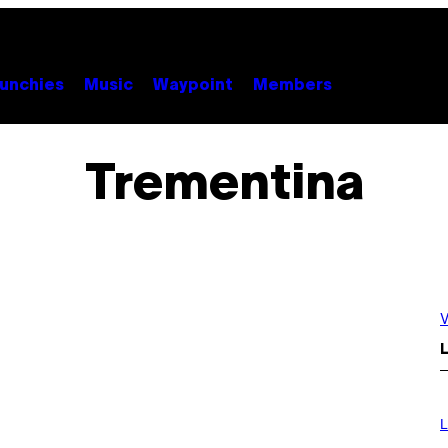
unchies
Music
Waypoint
Members
Trementina
V
L
I
M
L
A