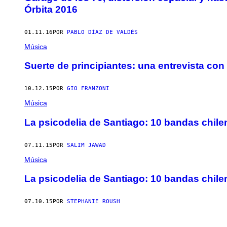
Órbita 2016
01.11.16
POR
PABLO DÍAZ DE VALDÉS
Música
Suerte de principiantes: una entrevista co
10.12.15
POR
GIO FRANZONI
Música
La psicodelia de Santiago: 10 bandas chil
07.11.15
POR
SALIM JAWAD
Música
La psicodelia de Santiago: 10 bandas chile
07.10.15
POR
STEPHANIE ROUSH