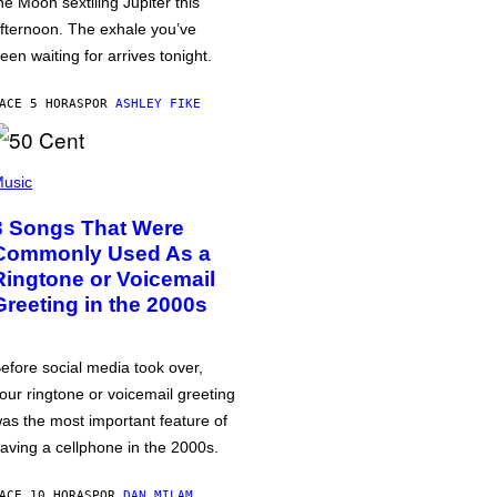
he Moon sextiling Jupiter this
fternoon. The exhale you’ve
een waiting for arrives tonight.
ACE 5 HORAS
POR
ASHLEY FIKE
usic
3 Songs That Were
Commonly Used As a
Ringtone or Voicemail
Greeting in the 2000s
efore social media took over,
our ringtone or voicemail greeting
as the most important feature of
aving a cellphone in the 2000s.
ACE 10 HORAS
POR
DAN MILAM