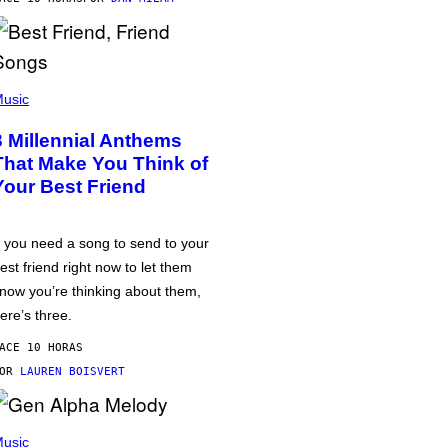
usic
3 Millennial Anthems
That Make You Think of
Your Best Friend
f you need a song to send to your
est friend right now to let them
now you’re thinking about them,
ere’s three.
ACE 10 HORAS
POR
LAUREN BOISVERT
usic