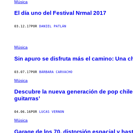
Música
El día uno del Festival Nrmal 2017
03.12.17
POR
DANIEL PATLÁN
Música
Sin apuro se disfruta más el camino: Una c
03.07.17
POR
BÁRBARA CARVACHO
Música
Descubre la nueva generación de pop chil
guitarras’
04.06.16
POR
LUCAS VERNON
Música
Garage de los 70, distorsión espacial y hast