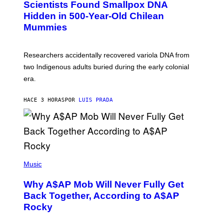
Scientists Found Smallpox DNA
T
H
T
,
Hidden in 500-Year-Old Chilean
Y
M
I
Mummies
U
M
C
A
H
G
O
Researchers accidentally recovered variola DNA from
E
L
S
D
two Indigenous adults buried during the early colonial
E
era.
R
C
H
HACE 3 HORAS
POR
LUIS PRADA
I
L
E
A
N
M
U
M
(
M
P
Music
Y
H
T
O
H
Why A$AP Mob Will Never Fully Get
T
A
O
Back Together, According to A$AP
N
B
T
Rocky
Y
H
N
O