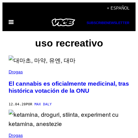
Saltar
+ ESPAÑOL
al
Abrir
contenido
SUBSCRIBE
NEWSLETTER
Menú
uso recreativo
Drogas
El cannabis es oficialmente medicinal, tras
histórica votación de la ONU
12.04.20
POR
MAX DALY
Drogas