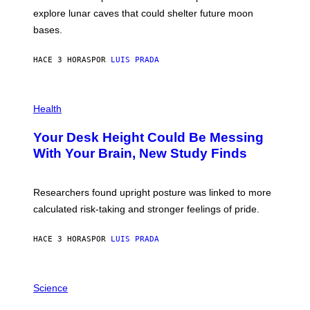
E
R
explore lunar caves that could shelter future moon
I
P
M
bases.
I
A
X
G
E
E
HACE 3 HORAS
POR
LUIS PRADA
L
)
/
G
E
P
T
H
Health
T
O
Y
T
I
Your Desk Height Could Be Messing
O
M
:
With Your Brain, New Study Finds
A
B
G
A
E
T
S
U
Researchers found upright posture was linked to more
H
calculated risk-taking and stronger feelings of pride.
A
N
T
HACE 3 HORAS
POR
LUIS PRADA
O
K
E
R
A
/
M
Science
G
U
E
C