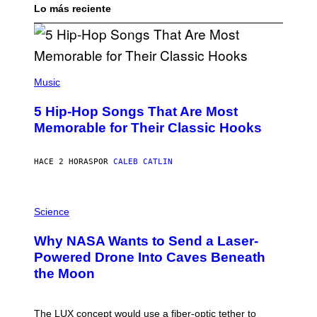
Lo más reciente
(
P
Music
H
O
5 Hip-Hop Songs That Are Most
T
O
Memorable for Their Classic Hooks
B
Y
S
HACE 2 HORAS
POR
CALEB CATLIN
T
E
V
E
P
G
H
Science
R
O
A
T
Why NASA Wants to Send a Laser-
N
O
I
:
Powered Drone Into Caves Beneath
T
N
the Moon
Z
A
/
S
W
A
I
;
The LUX concept would use a fiber-optic tether to
R
D