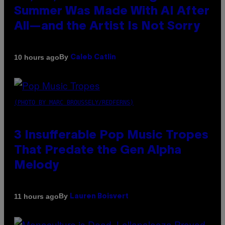
Summer Was Made With AI After
All—and the Artist Is Not Sorry
By
10 hours ago
Caleb Catlin
(PHOTO BY MARC BROUSSELY/REDFERNS)
3 Insufferable Pop Music Tropes
That Predate the Gen Alpha
Melody
By
11 hours ago
Lauren Boisvert