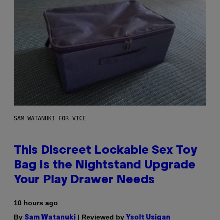
SAM WATANUKI FOR VICE
This Discreet Lockable Sex Toy
Bag Is the Nightstand Upgrade
Your Play Drawer Needs
10 hours ago
By
| Reviewed by
Sam Watanuki
Ysolt Usigan