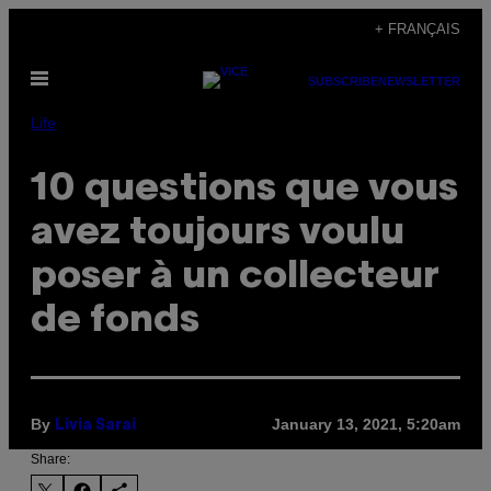
Skip
+ FRANÇAIS
to
Open
content
SUBSCRIBE
NEWSLETTER
Menu
Life
10 questions que vous
avez toujours voulu
poser à un collecteur
de fonds
By
January 13, 2021, 5:20am
Livia Sarai
Share: