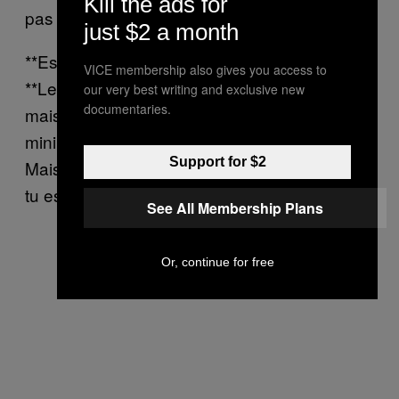
Kill the ads for
pas me le permettre.
just $2 a month
**Es-tu payé à l’heure ou à la commission ?
VICE membership also gives you access to
**Les deux. Il y a un salaire de base fixe,
our very best writing and exclusive new
documentaries.
mais ce n’est pas beaucoup [le salaire
minimum est de 9,35 euros en Allemagne].
Support for $2
Mais je pense que le système est bien fait. Si
tu es bon, tu peux très bien en vivre.
See All Membership Plans
Or, continue for free