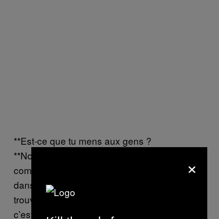
**Est-ce que tu mens aux gens ?
**Non. Je leur donne certaines statistiques,
×
comme le nombre d’enfants qui travaillent
dans le monde, des informations que l’on
trouve facilement sur Internet. Un mensonge,
c’est souvent un don de perdu. Je ne peux