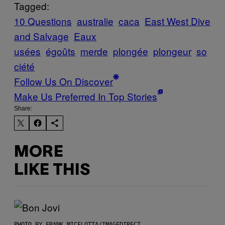
Tagged:
10 Questions
australie
caca
East West Dive
and Salvage
Eaux
usées
égoûts
merde
plongée
plongeur
so
ciété
Follow Us On Discover
Make Us Preferred In Top Stories
Share:
MORE
LIKE THIS
PHOTO BY FRANK MICELOTTA/IMAGEDIRECT