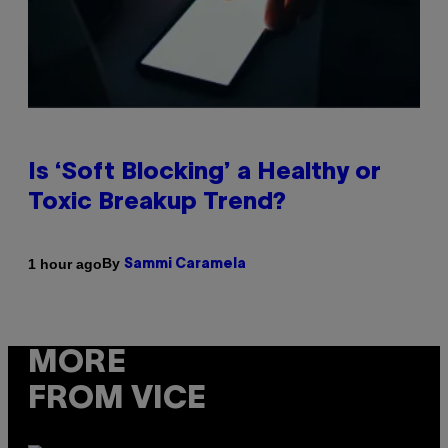
Is ‘Soft Blocking’ a Healthy or
Toxic Breakup Trend?
By
1 hour ago
Sammi Caramela
MORE
FROM VICE