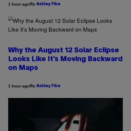
By
1 hour ago
Ashley Fike
Why the August 12 Solar Eclipse
Looks Like It’s Moving Backward
on Maps
By
1 hour ago
Ashley Fike