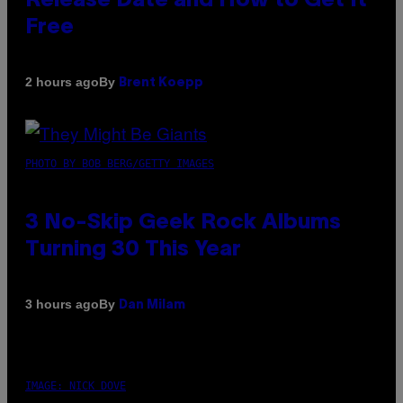
Release Date and How to Get It
Free
By
2 hours ago
Brent Koepp
PHOTO BY BOB BERG/GETTY IMAGES
3 No-Skip Geek Rock Albums
Turning 30 This Year
By
3 hours ago
Dan Milam
IMAGE: NICK DOVE