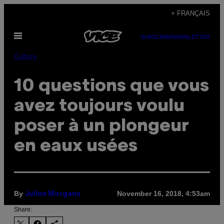
Skip
+ FRANÇAIS
to
Open
content
SUBSCRIBE
NEWSLETTER
Menu
Culture
10 questions que vous
avez toujours voulu
poser à un plongeur
en eaux usées
By
November 16, 2018, 4:53am
Julian Morgans
Share: