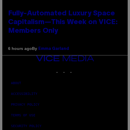
Fully-Automated Luxury Space
Capitalism—This Week on VICE:
Members Only
By
6 hours ago
Emma Garland
VICE
MEDIA
INSTAGRAM
TIKTOK
YOUTUBE
ABOUT
ACCESSIBILITY
PRIVACY POLICY
TERMS OF USE
SECURITY POLICY