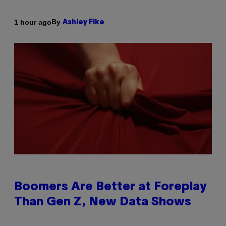
By
1 hour ago
Ashley Fike
Boomers Are Better at Foreplay
Than Gen Z, New Data Shows