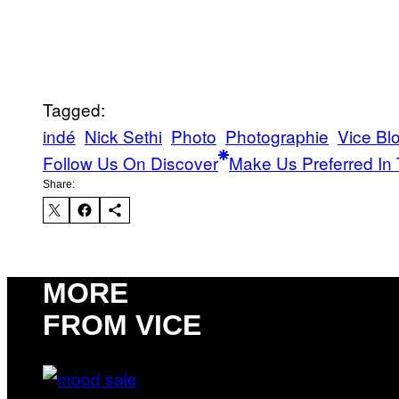
Tagged:
indé
Nick Sethi
Photo
Photographie
Vice Bl
Follow Us On Discover
Make Us Preferred In 
Share:
MORE
FROM VICE