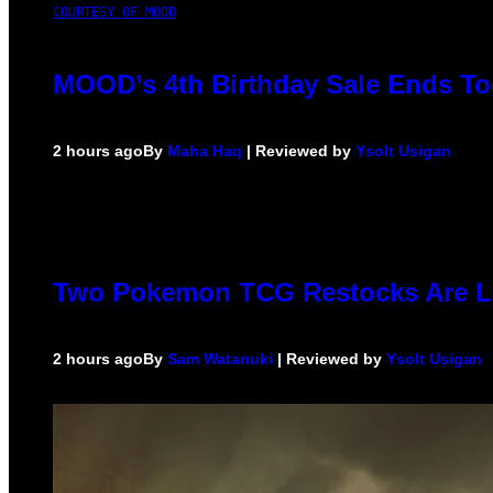
COURTESY OF MOOD
MOOD’s 4th Birthday Sale Ends To
2 hours ago
By
Maha Haq
| Reviewed by
Ysolt Usigan
Two Pokemon TCG Restocks Are L
2 hours ago
By
Sam Watanuki
| Reviewed by
Ysolt Usigan