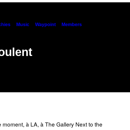
hies
Music
Waypoint
Members
oulent
moment, à LA, à The Gallery Next to the