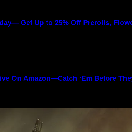
day— Get Up to 25% Off Prerolls, Flow
ive On Amazon—Catch ‘Em Before The