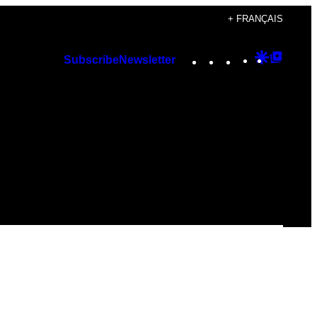
+ FRANÇAIS
Instagram
TikTok
YouTube
Google
Googl
Subscribe
Newsletter
Discover
Top
Posts