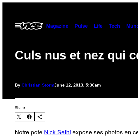
Skip
to
content
Open
Magazine
Pulse
Life
Tech
Munc
Menu
Culs nus et nez qui c
By
Christian Storm
June 12, 2013, 5:30am
Share:
Notre pote
Nick Sethi
expose ses photos en ce 