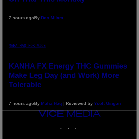
7 hours ago
By
Dan Milam
MAHA HAQ FOR VICE
KANHA FX Energy THC Gummies
Make Leg Day (and Work) More
Tolerable
7 hours ago
By
Maha Haq
| Reviewed by
Ysolt Usigan
VICE
MEDIA
INSTAGRAM
TIKTOK
YOUTUBE