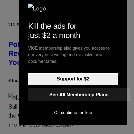
Kill the ads for
VIA POKEMON/ADIDAS/NINTENDO
just $2 a month
Pokemon and Adidas Just
VICE membership also gives you access to
Revealed 12 New Sneakers For
our very best writing and exclusive new
documentaries.
You to Catch
Support for $2
6 hours ago
By
Sam Watanuki
| Reviewed by
Ysolt Usigan
See All Membership Plans
Or, continue for free
(PHOTO BY DAVID CORIO/REDFERNS)