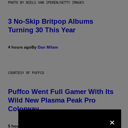
PHOTO BY NIELS VAN IPEREN/GETTY IMAGES
3 No-Skip Britpop Albums
Turning 30 This Year
4 hours ago
By
Dan Milam
COURTESY OF PUFFCO
Puffco Went Full Gamer With Its
Wild New Plasma Peak Pro
Colorway
×
5 hours ago
By
Maha Haq
| Reviewed by
Ysolt Usigan