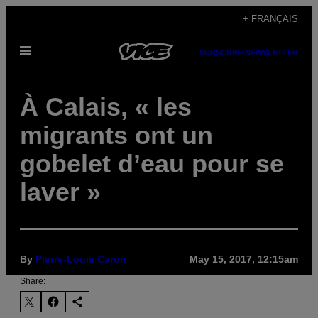
Skip
+ FRANÇAIS
to
Open
content
SUBSCRIBE
NEWSLETTER
Menu
À Calais, « les
migrants ont un
gobelet d’eau pour se
laver »
By
Pierre-Louis Caron
May 15, 2017, 12:15am
Share: