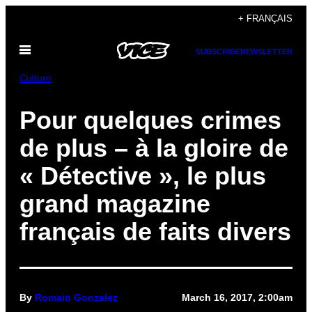
Skip
+ FRANÇAIS
to
Open
content
SUBSCRIBE
NEWSLETTER
Menu
Culture
Pour quelques crimes
de plus – à la gloire de
« Détective », le plus
grand magazine
français de faits divers
By
Romain Gonzalez
March 16, 2017, 2:00am