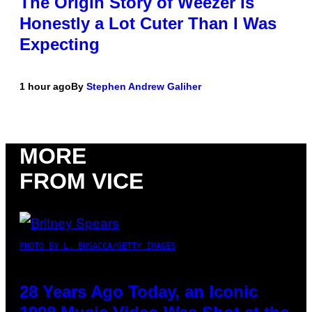
The Origin Story of Weezer Is
Honestly a Lot Cuter Than I Was
Expecting
1 hour ago
By
Stephen Andrew Galiher
MORE
FROM VICE
PHOTO BY L. BUSACCA/GETTY IMAGES
28 Years Ago Today, an Iconic