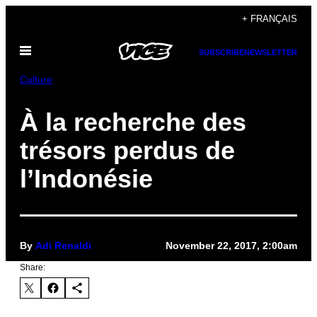
Skip
+ FRANÇAIS
to
Open
content
SUBSCRIBE
NEWSLETTER
Menu
Culture
À la recherche des
trésors perdus de
l’Indonésie
By
Adi Renaldi
November 22, 2017, 2:00am
Share: