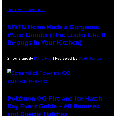
COURTESY OF NWTN HOME
NWTN Home Made a Gorgeous
Weed Grinder (That Looks Like It
Belongs in Your Kitchen)
2 hours ago
By
Maha Haq
| Reviewed by
Ysolt Usigan
SCREENSHOT: POKEMON GO
Pokémon GO Fire and Ice Hatch
Day Event Guide – All Bonuses
and Special Hatches