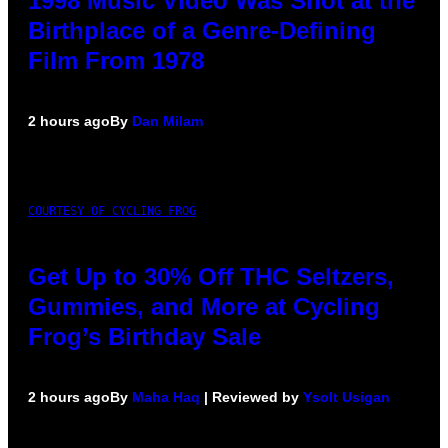
1998 Music Video Was Shot at the
Birthplace of a Genre-Defining
Film From 1978
2 hours ago
By
Dan Milam
COURTESY OF CYCLING FROG
Get Up to 30% Off THC Seltzers,
Gummies, and More at Cycling
Frog’s Birthday Sale
2 hours ago
By
Maha Haq
| Reviewed by
Ysolt Usigan