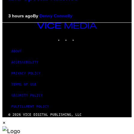
3 hours ago
By
Denny Connolly
VICE
MEDIA
INSTAGRAM
TIKTOK
YOUTUBE
ABOUT
ACCESSIBILITY
PRIVACY POLICY
TERMS OF USE
SECURITY POLICY
FULFILLMENT POLICY
© 2026 VICE DIGITAL PUBLISHING, LLC
×