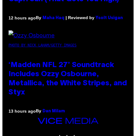
By
| Reviewed by
12 hours ago
Maha Haq
Ysolt Usigan
PHOTO BY NICK LAHAM/GETTY IMAGES
‘Madden NFL 27’ Soundtrack
Includes Ozzy Osbourne,
Metallica, the White Stripes, and
Styx
By
13 hours ago
Dan Milam
VICE
MEDIA
INSTAGRAM
TIKTOK
YOUTUBE