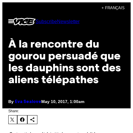
Skip
+ FRANÇAIS
to
Open
Subscribe
Newsletter
content
Menu
À la rencontre du
gourou persuadé que
les dauphins sont des
aliens télépathes
By
May 10, 2017, 1:00am
Eva Sealove
Share: