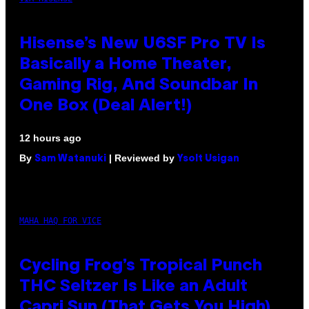
Hisense’s New U6SF Pro TV Is
Basically a Home Theater,
Gaming Rig, And Soundbar In
One Box (Deal Alert!)
12 hours ago
By
| Reviewed by
Sam Watanuki
Ysolt Usigan
MAHA HAQ FOR VICE
Cycling Frog’s Tropical Punch
THC Seltzer Is Like an Adult
Capri Sun (That Gets You High)