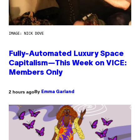
IMAGE: NICK DOVE
Fully-Automated Luxury Space
Capitalism—This Week on VICE:
Members Only
By
2 hours ago
Emma Garland