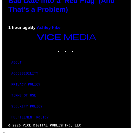
Bad Date into a ‘Red Flag’ (And
That’s a Problem)
1 hour ago
By
Ashley Fike
VICE
MEDIA
INSTAGRAM
TIKTOK
YOUTUBE
ABOUT
ACCESSIBILITY
PRIVACY POLICY
TERMS OF USE
SECURITY POLICY
FULFILLMENT POLICY
© 2026 VICE DIGITAL PUBLISHING, LLC
×