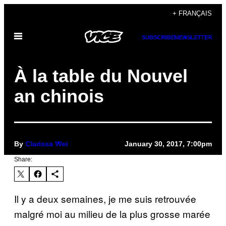
Skip
+ FRANÇAIS
to
Open
content
SUBSCRIBE
NEWSLETTER
Menu
À la table du Nouvel
an chinois
By
Clarissa Wei
January 30, 2017, 7:00pm
Share:
Il y a deux semaines, je me suis retrouvée
malgré moi au milieu de la plus grosse marée