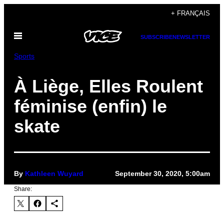
Skip
+ FRANÇAIS
to
Open
content
SUBSCRIBE
NEWSLETTER
Menu
Sports
À Liège, Elles Roulent
féminise (enfin) le
skate
By
Kathleen Wuyard
September 30, 2020, 5:00am
Share: