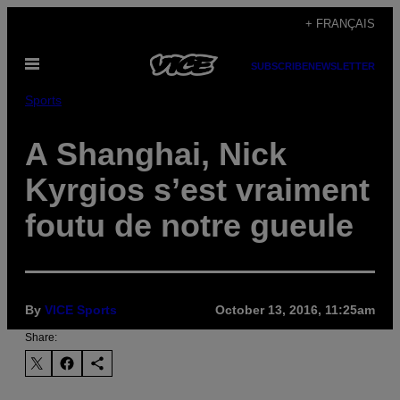
Skip
+ FRANÇAIS
to
Open
content
SUBSCRIBE
NEWSLETTER
Menu
Sports
A Shanghai, Nick
Kyrgios s’est vraiment
foutu de notre gueule
By
VICE Sports
October 13, 2016, 11:25am
Share: