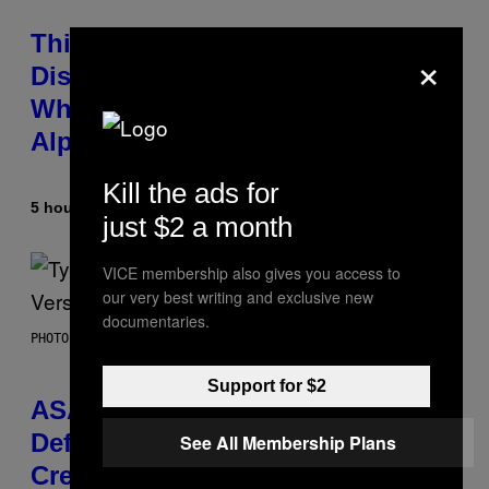
This Researcher Accidentally
×
Discovered the New ‘Millennial
Whoop’ of Pop Music: The Gen
Alpha Melody
Kill the ads for
5 hours ago
By
Lauren Boisvert
just $2 a month
VICE membership also gives you access to
our very best writing and exclusive new
documentaries.
PHOTO BY MONICA SCHIPPER/GETTY IMAGES
Support for $2
ASAP Rocky Seemingly Gives
Definitive Answer on Tyler, The
See All Membership Plans
Creator’s Sexuality