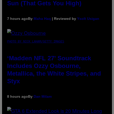
Sun (That Gets You High)
7 hours ago
By
Maha Haq
| Reviewed by
Ysolt Usigan
PHOTO BY NICK LAHAM/GETTY IMAGES
‘Madden NFL 27’ Soundtrack
Includes Ozzy Osbourne,
Metallica, the White Stripes, and
Styx
8 hours ago
By
Dan Milam