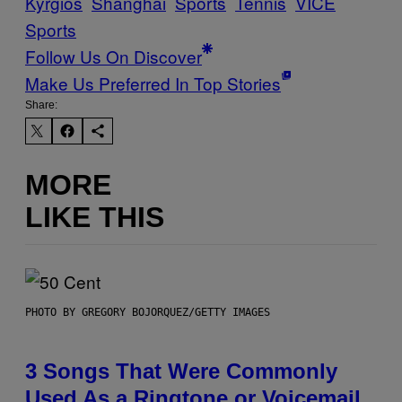
Kyrgios
Shanghai
Sports
Tennis
VICE
Sports
Follow Us On Discover
Make Us Preferred In Top Stories
Share:
MORE
LIKE THIS
PHOTO BY GREGORY BOJORQUEZ/GETTY IMAGES
3 Songs That Were Commonly
Used As a Ringtone or Voicemail