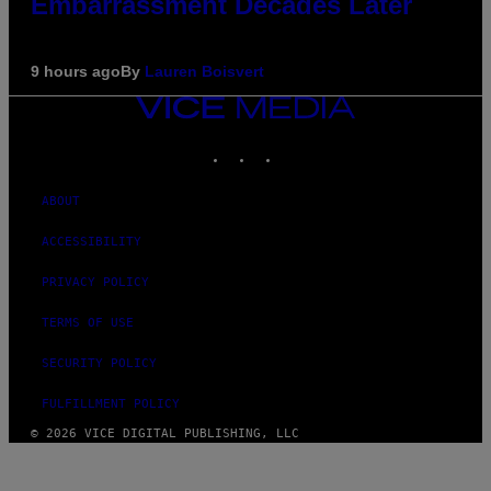
Embarrassment Decades Later
9 hours ago
By
Lauren Boisvert
VICE
MEDIA
INSTAGRAM
TIKTOK
YOUTUBE
ABOUT
ACCESSIBILITY
PRIVACY POLICY
TERMS OF USE
SECURITY POLICY
FULFILLMENT POLICY
© 2026 VICE DIGITAL PUBLISHING, LLC