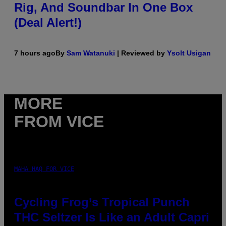
Rig, And Soundbar In One Box
(Deal Alert!)
7 hours ago
By
Sam Watanuki
| Reviewed by
Ysolt Usigan
MORE
FROM VICE
MAHA HAQ FOR VICE
Cycling Frog’s Tropical Punch
THC Seltzer Is Like an Adult Capri