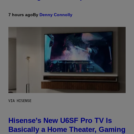
7 hours ago
By
Denny Connolly
VIA HISENSE
Hisense’s New U6SF Pro TV Is
Basically a Home Theater, Gaming