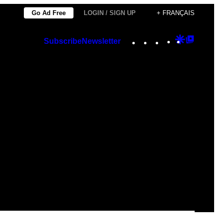
Go Ad Free
LOGIN / SIGN UP
+ FRANÇAIS
Instagram
TikTok
YouTube
Google
Googl
Subscribe
Newsletter
Discover
Top
Posts