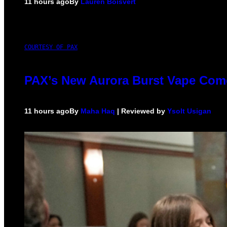
11 hours ago
By
Lauren Boisvert
COURTESY OF PAX
PAX’s New Aurora Burst Vape Come
11 hours ago
By
Maha Haq
| Reviewed by
Ysolt Usigan