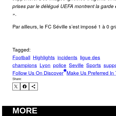
prises par le délégué UEFA montrent la garde
».
Par ailleurs, le FC Séville s’est imposé 1 à 0
Tagged:
Football
Highlights
incidents
ligue des
champions
Lyon
police
Seville
Sports
suppo
Follow Us On Discover
Make Us Preferred In 
Share:
MORE