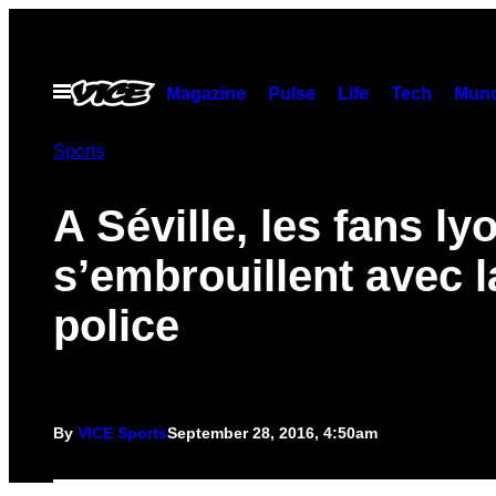
Skip
to
content
Open
Magazine
Pulse
Life
Tech
Munc
Menu
Sports
A Séville, les fans ly
s’embrouillent avec l
police
By
VICE Sports
September 28, 2016, 4:50am