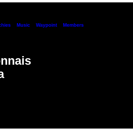
hies
Music
Waypoint
Members
onnais
a