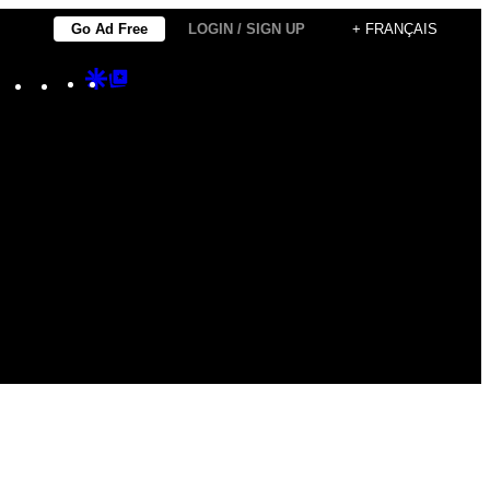
Go Ad Free
LOGIN / SIGN UP
+ FRANÇAIS
Instagram
TikTok
YouTube
Google
Google
Discover
Top
Posts