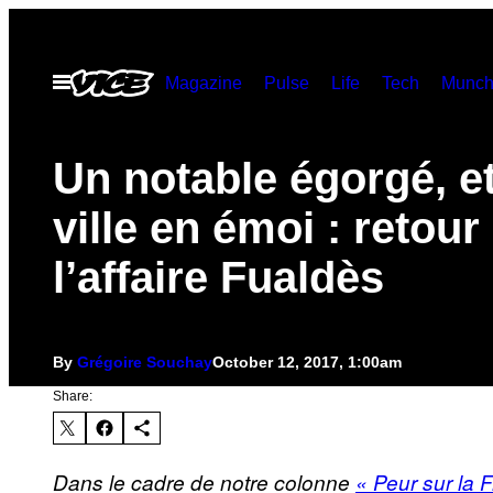
Skip
to
Open
Magazine
Pulse
Life
Tech
Munch
content
Menu
Un notable égorgé, e
ville en émoi : retour
l’affaire Fualdès
By
Grégoire Souchay
October 12, 2017, 1:00am
Share:
Dans le cadre de notre colonne
« Peur sur la 