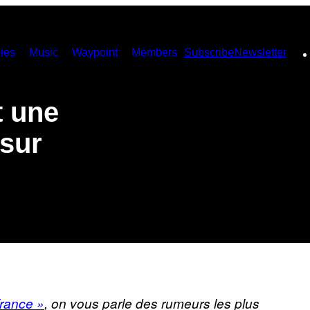
ies
Music
Waypoint
Members
Subscribe
Newsletter
t une
 sur
France »
, on vous parle des rumeurs les plus