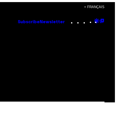
+ FRANÇAIS
Instagram
TikTok
YouTube
Google
Goog
Subscribe
Newsletter
Discove
Top
Posts