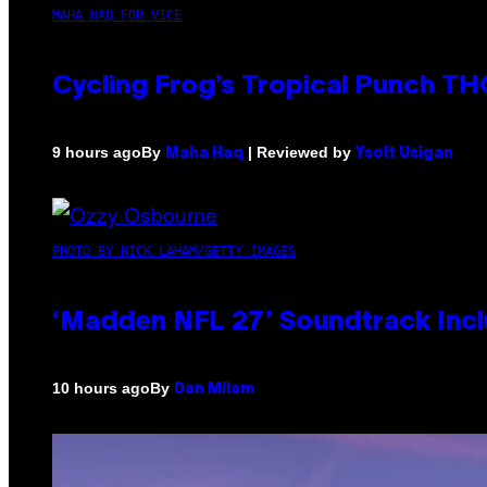
MAHA HAQ FOR VICE
Cycling Frog’s Tropical Punch THC
By
| Reviewed by
9 hours ago
Maha Haq
Ysolt Usigan
PHOTO BY NICK LAHAM/GETTY IMAGES
‘Madden NFL 27’ Soundtrack Inclu
By
10 hours ago
Dan Milam