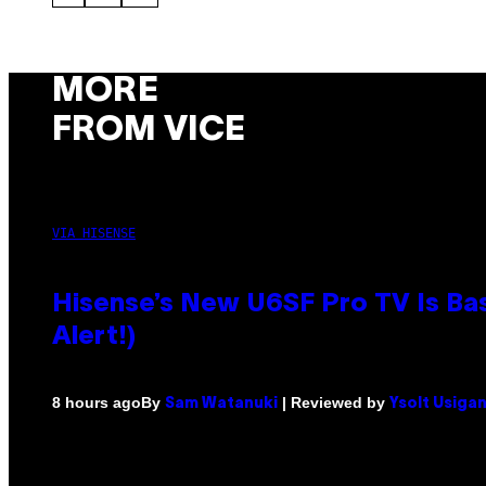
MORE
FROM VICE
VIA HISENSE
Hisense’s New U6SF Pro TV Is Bas
Alert!)
By
| Reviewed by
8 hours ago
Sam Watanuki
Ysolt Usiga