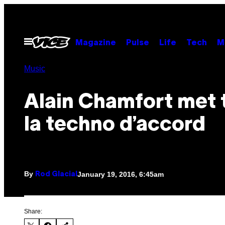
Skip
to
content
Open
Magazine
Pulse
Life
Tech
M
Menu
Music
Alain Chamfort met 
la techno d’accord
By
January 19, 2016, 6:45am
Rod Glacial
Share: