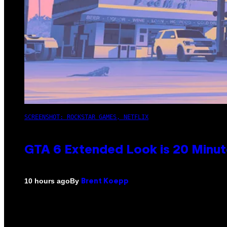
SCREENSHOT: ROCKSTAR GAMES, NETFLIX
GTA 6 Extended Look is 20 Minut
By
10 hours ago
Brent Koepp