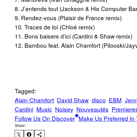
8. J’entends tout (Jackson & His Computer Ba
9. Rendez-vous (Plaisir de France remix)
10. Traces de toi (Chloé remix)
11. Bons baisers d’ici (Cardini & Shaw remix)
12. Bambou feat. Alain Chamfort (Pilooski/Jayv
Tagged:
Alain Chamfort
David Shaw
disco
EBM
Jenn
Cardini
Music
Noisey
Nouveautés
Premiere
Follow Us On Discover
Make Us Preferred In 
Share: