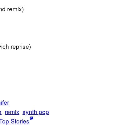
nd remix)
ich reprise)
ifer
s
remix
synth pop
Top Stories