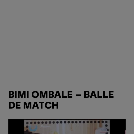
BIMI OMBALE ‎– BALLE
DE MATCH
P
l
a