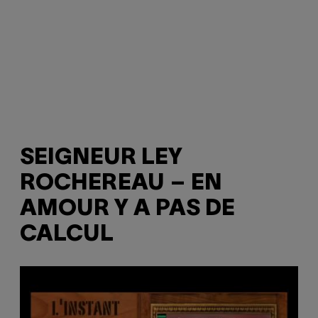
SEIGNEUR LEY
ROCHEREAU ‎– EN
AMOUR Y A PAS DE
CALCUL
P
l
a
y
v