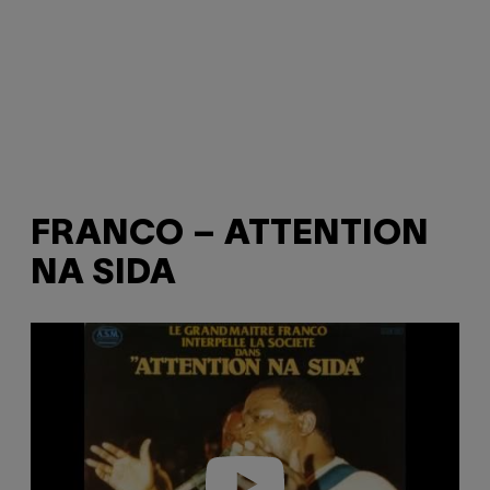
FRANCO ‎– ATTENTION
NA SIDA
P
l
a
y
v
i
d
e
o