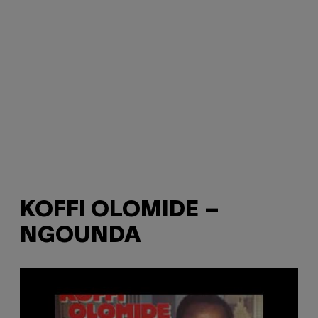
KOFFI OLOMIDE –
NGOUNDA
P
l
a
y
v