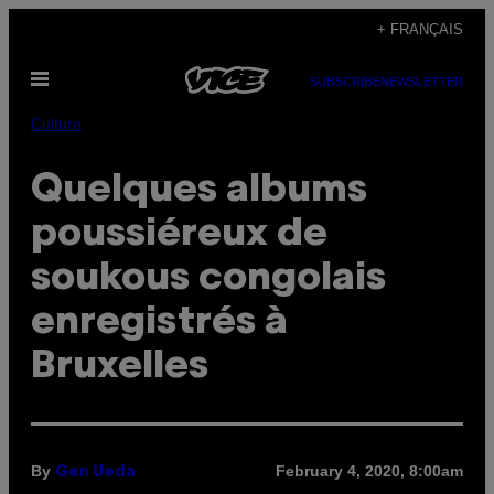
Skip
+ FRANÇAIS
to
Open
content
SUBSCRIBE
NEWSLETTER
Menu
Culture
Quelques albums
poussiéreux de
soukous congolais
enregistrés à
Bruxelles
By
February 4, 2020, 8:00am
Gen Ueda