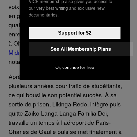
VICE membership also gives you access to
voix. En 1983, dans la lancée de sa carrière
our very best writing and exclusive new
en groupe, Redo s’offre un album solo de
documentaries.
qualité avec « Likinga Chante Olemi »,
enregistré dans la grosse villa du
Studio Katy
Support for $2
à Ohain, dans le Brabant Wallon, où «
See All Membership Plans
Midnight Love
» de Marvin Gaye a
notamment été conçu.
Or, continue for free
Après ça, c’est la prison ferme durant
plusieurs années pour trafic de stupéfiants,
ce qui bousille son potentiel succès. À sa
sortie de prison, Likinga Redo, intègre puis
quitte Zaïko Langa Langa Familia Dei,
travaille un temps à l’aéroport de Paris-
Charles de Gaulle puis se met finalement à