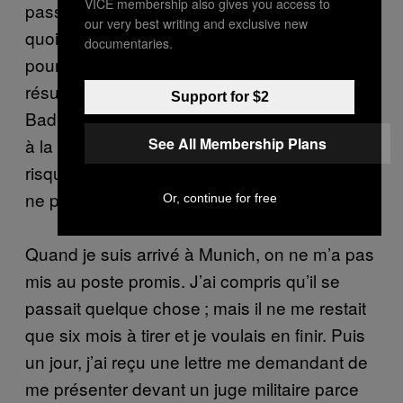
VICE membership also gives you access to
passer une série de tests pour déterminer en
our very best writing and exclusive new
quoi vous pouvez être utile. Il y en avait un
documentaries.
pour le morse – j’y ai obtenu de très bons
résultats. Du coup, on m’a proposé de quitter
Support for $2
Bad Tölz pour Munich, où je devais travailler
See All Membership Plans
à la communication radio. Je savais qu’ils
risqueraient d’examiner mon passé, mais je
ne pouvais pas refuser.
Or, continue for free
Quand je suis arrivé à Munich, on ne m’a pas
mis au poste promis. J’ai compris qu’il se
passait quelque chose ; mais il ne me restait
que six mois à tirer et je voulais en finir. Puis
un jour, j’ai reçu une lettre me demandant de
me présenter devant un juge militaire parce