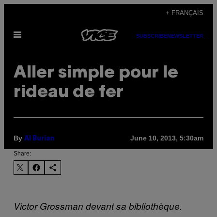
Skip
+ FRANÇAIS
to
Open
content
SUBSCRIBE
NEWSLETTER
Menu
Aller simple pour le
rideau de fer
By
June 10, 2013, 5:30am
Al Burian
Share:
Victor Grossman devant sa bibliothèque.