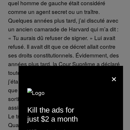
quel homme de gauche était considéré
comme un agent secret ou un traître.
Quelques années plus tard, j’ai discuté avec
un ancien camarade de Harvard qui m’a dit :
« Tu aurais dû refuser de signer. » Lui avait
refusé. Il avait dit que ce décret allait contre
ses droits constitutionnels. Évidemment, des
années plus tard, la Cour Suprême a déclaré
toutes ces lois inconstitutionnelles. Mais
×
j’étais effrayé. Je pensais que ça ne durerait
que deux ans, et que si je la fermais, je m’en
sortirais. On m’a envoyé en Bavière et on m’a
assigné au poste de commis de compagnie.
Kill the ads for
Le travail était simple, mais j’ai fait une erreur.
just $2 a month
Quand on entre dans l’armée, ils vous font