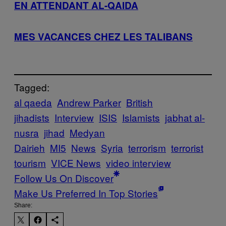
EN ATTENDANT AL-QAIDA
MES VACANCES CHEZ LES TALIBANS
Tagged:
al qaeda
Andrew Parker
British
jihadists
Interview
ISIS
Islamists
jabhat al-
nusra
jihad
Medyan
Dairieh
MI5
News
Syria
terrorism
terrorist
tourism
VICE News
video interview
Follow Us On Discover
Make Us Preferred In Top Stories
Share: