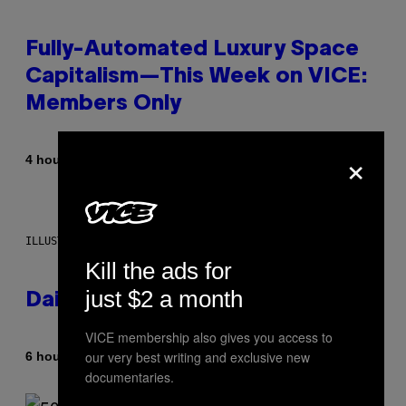
Fully-Automated Luxury Space
Capitalism—This Week on VICE:
Members Only
×
By
4 hours ago
Emma Garland
ILLUSTRATION BY REESA.
Kill the ads for
just $2 a month
Daily Horoscope: August 7, 2026
VICE membership also gives you access to
our very best writing and exclusive new
By
6 hours ago
Ashley Fike
documentaries.