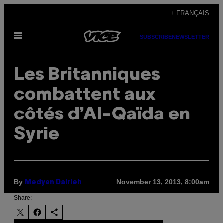
Skip
+ FRANÇAIS
to
Open
content
SUBSCRIBE
NEWSLETTER
Menu
Les Britanniques
combattent aux
côtés d’Al-Qaïda en
Syrie
By
November 13, 2013, 8:00am
Medyan Dairieh
Share: