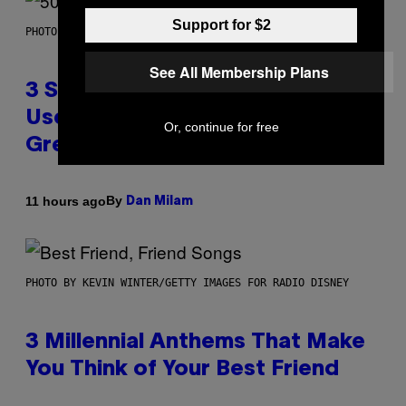
Support for $2
PHOTO BY GREGORY BOJORQUEZ/GETTY IMAGES
See All Membership Plans
3 Songs That Were Commonly
Used As a Ringtone or Voicemail
Or, continue for free
Greeting in the 2000s
By
11 hours ago
Dan Milam
PHOTO BY KEVIN WINTER/GETTY IMAGES FOR RADIO DISNEY
3 Millennial Anthems That Make
You Think of Your Best Friend