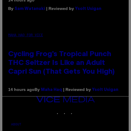
By
| Reviewed by
Sam Watanuki
Ysolt Usigan
MAHA HAQ FOR VICE
Cycling Frog’s Tropical Punch
THC Seltzer Is Like an Adult
Capri Sun (That Gets You High)
By
| Reviewed by
14 hours ago
Maha Haq
Ysolt Usigan
VICE
MEDIA
INSTAGRAM
TIKTOK
YOUTUBE
ABOUT