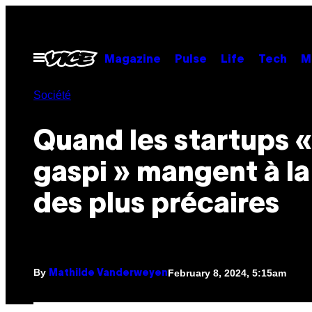
Skip
to
content
Open
Magazine
Pulse
Life
Tech
M
Menu
Société
Quand les startups «
gaspi » mangent à la
des plus précaires
By
February 8, 2024, 5:15am
Mathilde Vanderweyen