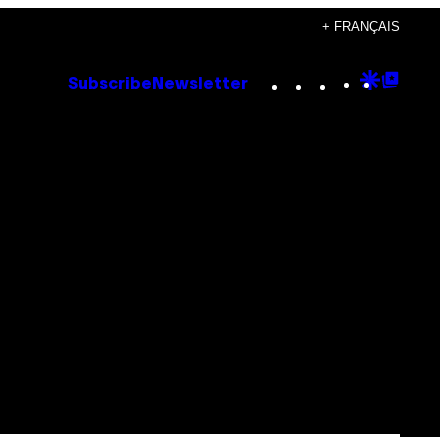
+ FRANÇAIS
Instagram
TikTok
YouTube
Google
Goog
Subscribe
Newsletter
Discove
Top
Posts