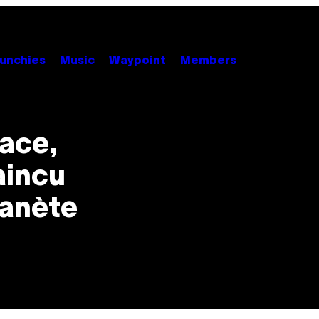
unchies
Music
Waypoint
Members
pace,
aincu
lanète