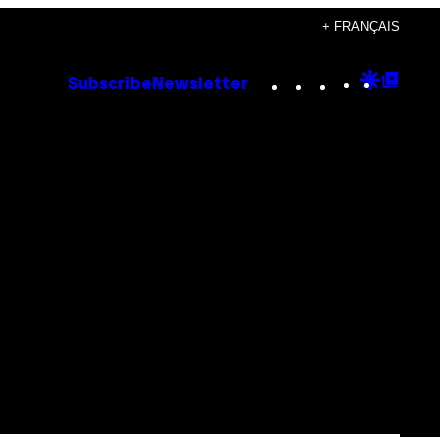
+ FRANÇAIS
Instagram
TikTok
YouTube
Google
Goog
Subscribe
Newsletter
Discove
Top
Posts