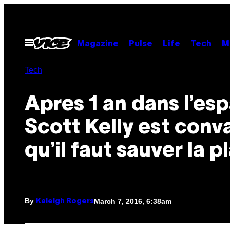
Skip
to
content
Open
Magazine
Pulse
Life
Tech
M
Menu
Tech
Apres 1 an dans l’es
Scott Kelly est conv
qu’il faut sauver la p
By
March 7, 2016, 6:38am
Kaleigh Rogers