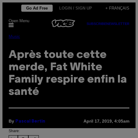
Skip
Go Ad Free
LOGIN / SIGN UP
+ FRANÇAIS
to
Open Menu
content
SUBSCRIBE
NEWSLETTER
Music
Après toute cette
merde, Fat White
Family respire enfin la
santé
By
April 17, 2019, 4:05am
Pascal Bertin
Share: