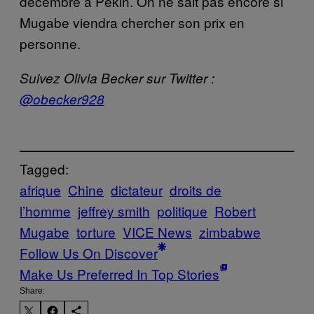
décembre à Pékin. On ne sait pas encore si
Mugabe viendra chercher son prix en
personne.
Suivez Olivia Becker sur Twitter :
@obecker928
Tagged:
afrique
Chine
dictateur
droits de
l’homme
jeffrey smith
politique
Robert
Mugabe
torture
VICE News
zimbabwe
Follow Us On Discover
Make Us Preferred In Top Stories
Share: