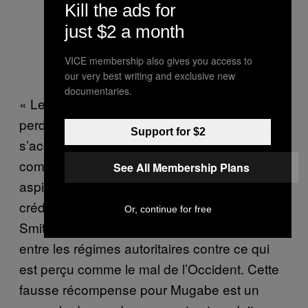
Kill the ads for
just $2 a month
VICE membership also gives you access to
our very best writing and exclusive new
documentaries.
« Les dictateurs qui depuis longtemps ont
perdu toute légitimité internationale en
Support for $2
s’accrochant coûte que coûte au pouvoir,
comme c’est le cas pour Robert Mugabe,
See All Membership Plans
aspirent souvent à redorer leur image et leur
crédibilité à l’aide de prix bidons, » selon
Or, continue for free
Smith. « C’est aussi une forme de solidarité
entre les régimes autoritaires contre ce qui
est perçu comme le mal de l’Occident. Cette
fausse récompense pour Mugabe est un