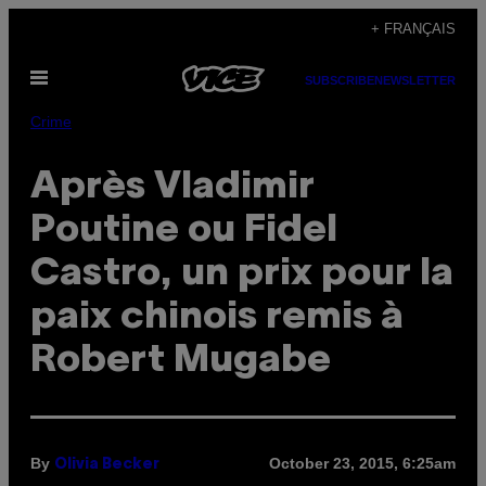
Skip
+ FRANÇAIS
to
Open
content
SUBSCRIBE
NEWSLETTER
Menu
Crime
Après Vladimir
Poutine ou Fidel
Castro, un prix pour la
paix chinois remis à
Robert Mugabe
By
October 23, 2015, 6:25am
Olivia Becker