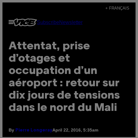
Skip
+ FRANÇAIS
to
Open
Subscribe
Newsletter
content
Menu
Attentat, prise
d’otages et
occupation d’un
aéroport : retour sur
dix jours de tensions
dans le nord du Mali
By
April 22, 2016, 5:35am
Pierre Longeray