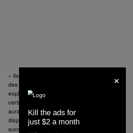
×
« Ils commencent à jeter des cailloux, brûler
des conteneurs et des générateurs, » nous
explique le journaliste malien. Dans une
certaine confusion, les Casques bleus
auraient lancé du gaz lacrymogène pour
Kill the ads for
disperser les manifestants — sans grand
just $2 a month
succès puisqu’ils avaient le vent de face.