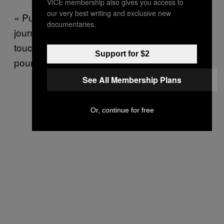
VICE membership also gives you access to
our very best writing and exclusive new
« Puis ils ont commencé à tirer, » explique le
documentaries.
journaliste. « Un jeune manifestant a été
touché en pleine tête et un autre aux
Support for $2
poumons. Ils sont tous les deux morts. »
See All Membership Plans
Or, continue for free