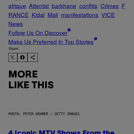
afrique
Attentat
barkhane
conflits
Crimes
F
RANCE
Kidal
Mali
manifestations
VICE
News
Follow Us On Discover
Make Us Preferred In Top Stories
Share:
MORE
LIKE THIS
PHOTO: PETER KRAMER / GETTY IMAGES
4 Iconic MTV Shows From the