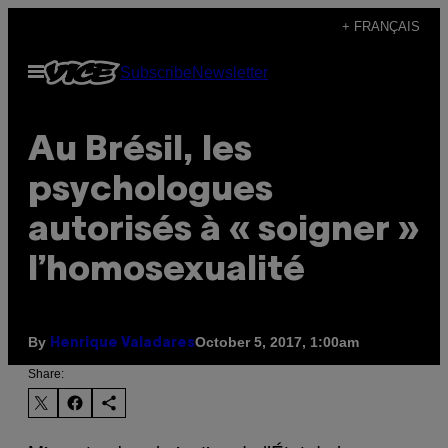
Skip
+ FRANÇAIS
to
Open
Subscribe
Newsletter
content
Menu
Au Brésil, les
psychologues
autorisés à « soigner »
l’homosexualité
By
October 5, 2017, 1:00am
Henrique Valadares
Share: