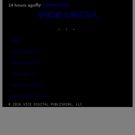
By
14 hours ago
Caleb Catlin
VICE
MEDIA
INSTAGRAM
TIKTOK
YOUTUBE
ABOUT
ACCESSIBILITY
PRIVACY POLICY
TERMS OF USE
SECURITY POLICY
FULFILLMENT POLICY
© 2026 VICE DIGITAL PUBLISHING, LLC