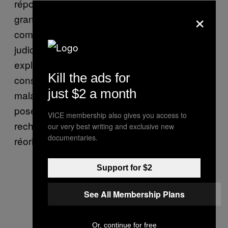
répondre à nos questions. Il avance qu’une «
×
grande partie des crimes homophobes sont
commis entre homosexuels. Cette décision
judiciaire ne va donc pas y contribuer », nous
explique-t-il, tout en assurant qu’il ne
Kill the ads for
considère pas l’homosexualité comme une
just $2 a month
maladie. Pour l’avocat, un des problèmes
posé par la résolution est qu’elle interdisait la
VICE membership also gives you access to
recherche sur ces thérapies de «
our very best writing and exclusive new
documentaries.
réorientation sexuelle ».
Support for $2
See All Membership Plans
Or, continue for free