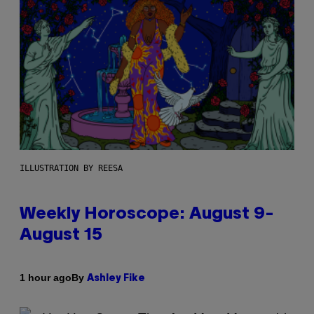
ILLUSTRATION BY REESA
Weekly Horoscope: August 9-
August 15
By
1 hour ago
Ashley Fike