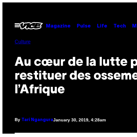
Skip
to
content
Open
Magazine
Pulse
Life
Tech
M
Menu
Culture
Au cœur de la lutte 
restituer des osseme
l’Afrique
By
January 30, 2019, 4:28am
Tari Ngangura