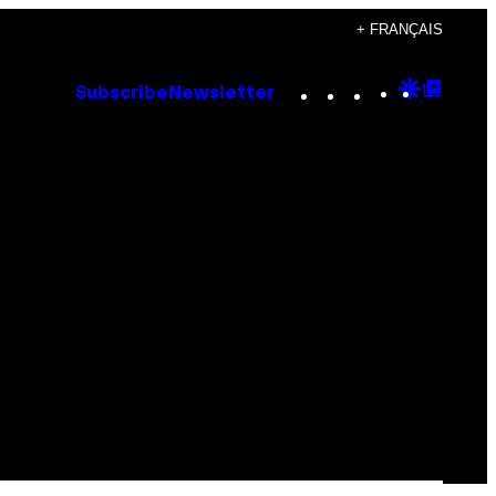
+ FRANÇAIS
Instagram
TikTok
YouTube
Google
Goog
Subscribe
Newsletter
Discove
Top
Posts