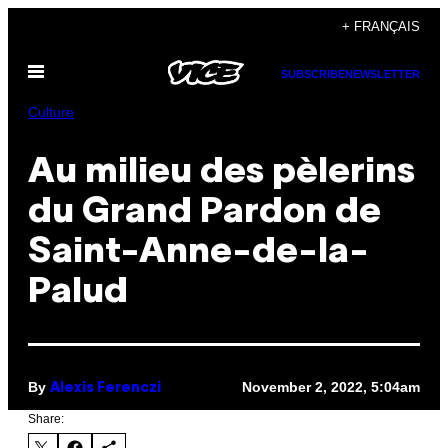
Skip
+ FRANÇAIS
to
Open
content
SUBSCRIBE
NEWSLETTER
Menu
Culture
Au milieu des pèlerins
du Grand Pardon de
Saint-Anne-de-la-
Palud
By
November 2, 2022, 5:04am
Alexis Ferenczi
Share: