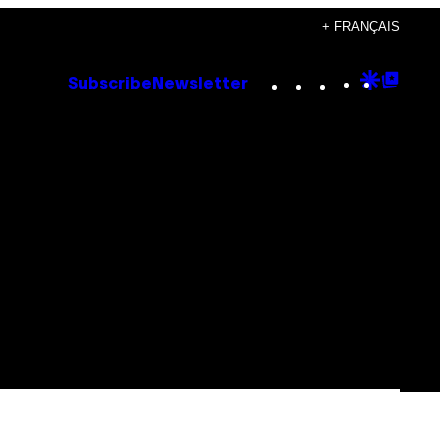
+ FRANÇAIS
Instagram
TikTok
YouTube
Google
Goog
Subscribe
Newsletter
Discove
Top
Posts