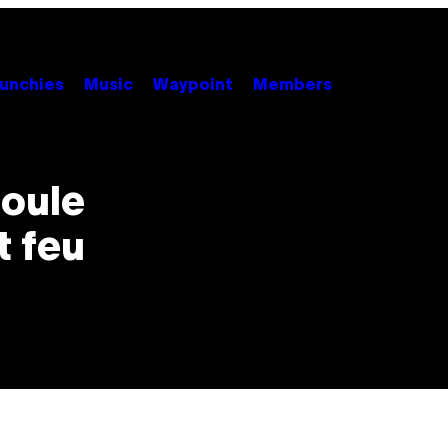
unchies
Music
Waypoint
Members
coule
t feu