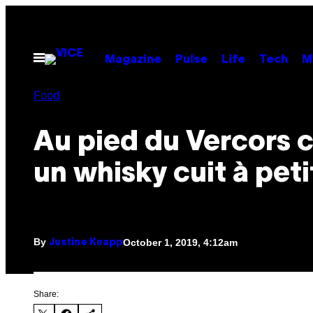
Skip
to
content
Open
Magazine
Pulse
Life
Tech
M
Menu
Food
Au pied du Vercors 
un whisky cuit à peti
By
October 1, 2019, 4:12am
Justine Knapp
Share: