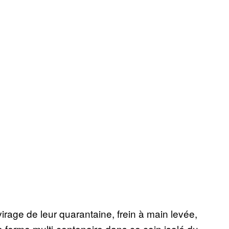
 virage de leur quarantaine, frein à main levée,
la ferme multi-centenaire dans ce coin isolé du