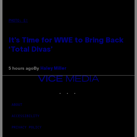
PHOTO: E!
It’s Time for WWE to Bring Back
‘Total Divas’
By
5 hours ago
Haley Miller
VICE
MEDIA
INSTAGRAM
TIKTOK
YOUTUBE
ABOUT
ACCESSIBILITY
PRIVACY POLICY