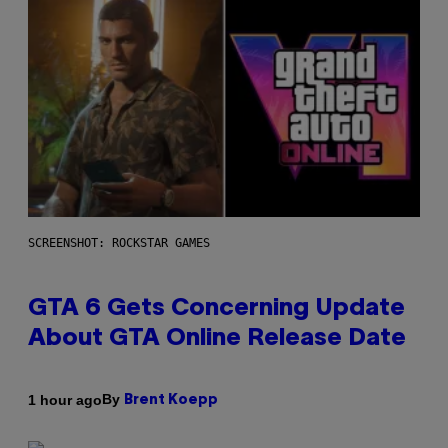
SCREENSHOT: ROCKSTAR GAMES
GTA 6 Gets Concerning Update
About GTA Online Release Date
By
1 hour ago
Brent Koepp