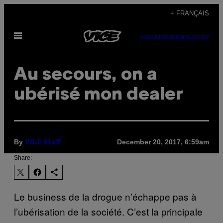
Skip
+ FRANÇAIS
to
Open
content
SUBSCRIBE
NEWSLETTER
Menu
Au secours, on a
ubérisé mon dealer
By
December 20, 2017, 6:59am
VICE Staff
Share:
Le business de la drogue n’échappe pas à
l’ubérisation de la société. C’est la principale