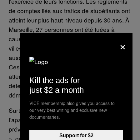
l’exercice de leurs fonctions. Les règlements
de comptes liés aux trafics de stupéfiants ont
atteint leur plus haut niveau depuis 30 ans. À
Marseille, 27 personnes ont été tuées à
cause des trafics en 2016, alors que d’autres
×
villes, comme Toulouse ou Lille, connaissent
aussi une escalade de la violence armée.
Ces homicides seraient dus à des conflits
attenants à l’appropriation de territoires
Kill the ads for
détenus par des groupes aujourd’hui
just $2 a month
démantelés.
VICE membership also gives you access to
Surtout, « la violence ne semble plus être
our very best writing and exclusive new
documentaries.
l’apanage du trafic très organisé de “cités“ »,
prévient l’OFDT. Les « réseaux secondaires
Support for $2
», qui se développent notamment en zone