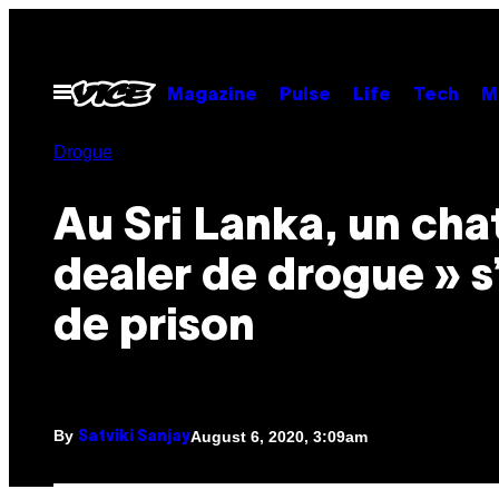
Skip
to
content
Open
Magazine
Pulse
Life
Tech
M
Menu
Drogue
Au Sri Lanka, un cha
dealer de drogue » s
de prison
By
August 6, 2020, 3:09am
Satviki Sanjay