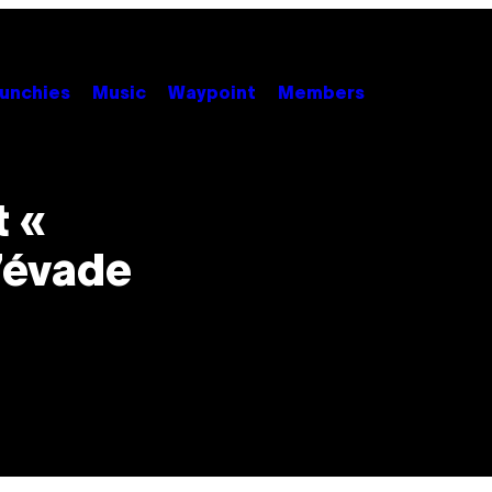
unchies
Music
Waypoint
Members
t «
’évade