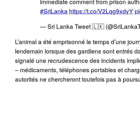
immediate comment from prison autho
#SriLanka
https://t.co/V2Lqg9xdyY
p
— Sri Lanka Tweet 🇱🇰 (@SriLanka
L’animal a été emprisonné le temps d’une journ
lendemain lorsque des gardiens sont entrés dans
signalé une recrudescence des incidents impli
– médicaments, téléphones portables et charg
autorités ne chercheront toutefois pas à poursui