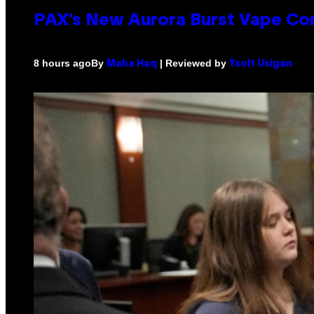
PAX’s New Aurora Burst Vape Co
By
| Reviewed by
8 hours ago
Maha Haq
Ysolt Usigan