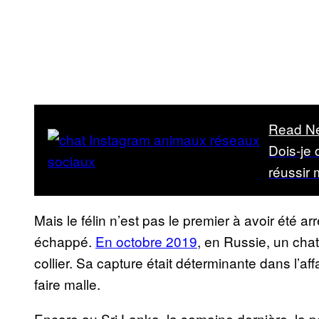
Read N
Dois-je
réussir 
Mais le félin n’est pas le premier à avoir été ar
échappé.
En octobre 2019
, en Russie, un cha
collier. Sa capture était déterminante dans l’affa
faire malle.
Encore au Sri Lanka, la semaine dernière, la p