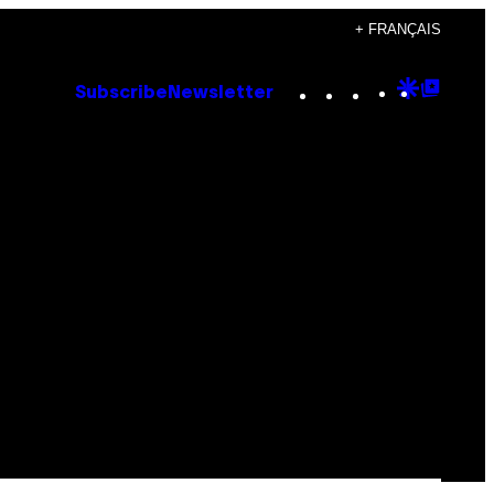
+ FRANÇAIS
Instagram
TikTok
YouTube
Google
Goog
Subscribe
Newsletter
Discove
Top
Posts