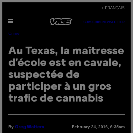
Skip
+ FRANÇAIS
to
Open
content
SUBSCRIBE
NEWSLETTER
Menu
Crime
Au Texas, la maîtresse
d’école est en cavale,
suspectée de
participer à un gros
trafic de cannabis
By
February 24, 2016, 6:35am
Greg Walters