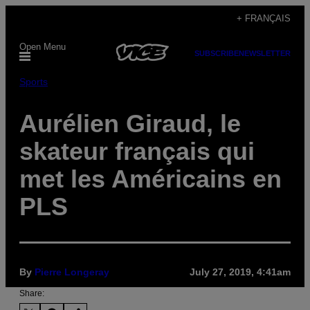
Skip
+ FRANÇAIS
to
Open Menu
content
SUBSCRIBE
NEWSLETTER
Sports
Aurélien Giraud, le
skateur français qui
met les Américains en
PLS
By
Pierre Longeray
July 27, 2019, 4:41am
Share: