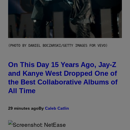
(PHOTO BY DANIEL BOCZARSKI/GETTY IMAGES FOR VEVO)
On This Day 15 Years Ago, Jay-Z
and Kanye West Dropped One of
the Best Collaborative Albums of
All Time
29 minutes ago
By
Caleb Catlin