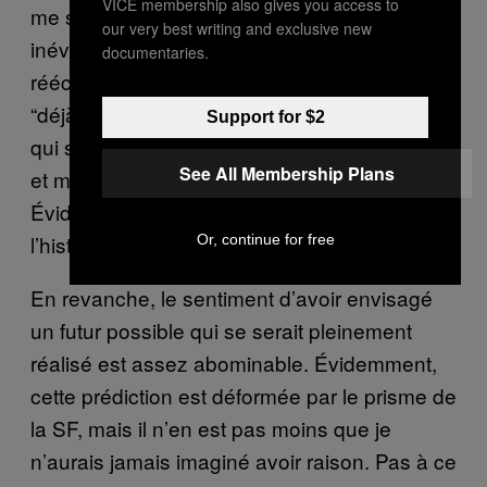
VICE membership also gives you access to
me suis mis à travailler sur ce tome-là,
our very best writing and exclusive new
inévitablement, l’actualité m’a poussé à
documentaries.
réécrire la scène pour éviter un sentiment de
“déjà-vu” un peu glauque. Il y a des scènes
Support for $2
qui sont modifiées lors de la réécriture finale,
See All Membership Plans
et même au moment où je les dessine.
Évidemment, ça n’a pas réorienté toute
l’histoire.
Or, continue for free
En revanche, le sentiment d’avoir envisagé
un futur possible qui se serait pleinement
réalisé est assez abominable. Évidemment,
cette prédiction est déformée par le prisme de
la SF, mais il n’en est pas moins que je
n’aurais jamais imaginé avoir raison. Pas à ce