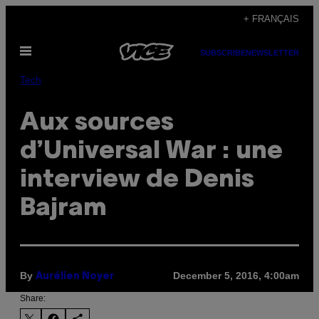
Skip
+ FRANÇAIS
to
Open
content
SUBSCRIBE
NEWSLETTER
Menu
Tech
Aux sources
d’Universal War : une
interview de Denis
Bajram
By
December 5, 2016, 4:00am
Aurélien Noyer
Share: