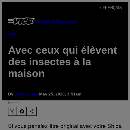
Skip
+ FRANÇAIS
to
Open
Subscribe
Newsletter
content
Menu
Life
Avec ceux qui élèvent
des insectes à la
maison
By
Justine Reix
May 25, 2020, 3:51am
Share:
Si vous pensiez être original avec votre Shiba