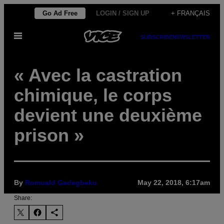
Skip
Go Ad Free
LOGIN / SIGN UP
+ FRANÇAIS
to
Open
content
SUBSCRIBE
NEWSLETTER
Menu
« Avec la castration
chimique, le corps
devient une deuxième
prison »
By
Romuald Gadegbeku
May 22, 2018, 6:17am
Share: