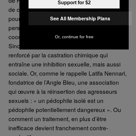
de Réinsertion Sociale et il n’a que très peu
Support for $2
de contact avec sa famille. « Je ne sors que
pour acheter de l’alcool et les seules
See All Membership Plans
personnes que je vois sont le médecin
coordinateur, le juge, le psy et l’infirmière.
Or, continue for free
Sinon, je suis toujours seul ». Un isolement
renforcé par la castration chimique qui
entraîne une inhibition sexuelle, mais aussi
sociale. Or, comme le rappelle Latifa Nennari,
fondatrice de l’Angle Bleu, une association
qui œuvre à la réinsertion des agresseurs
sexuels : « un pédophile isolé est un
pédophile potentiellement dangereux ». Ou
comment un traitement, en plus d’être
inefficace devient franchement contre-