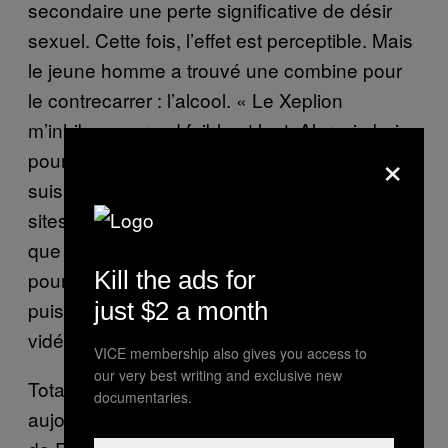
secondaire une perte significative de désir
sexuel. Cette fois, l’effet est perceptible. Mais
le jeune homme a trouvé une combine pour
le contrecarrer : l’alcool. « Le Xeplion
m’inhibe, me rend faible et lent. Alors, je bois
×
pour être actif et me désinhiber. Et quand je
suis dans cet état-là, je peux aller voir des
sites de vidéos pédopornographiques, ce
que je ne fais pas quand je suis sobre. Donc,
Kill the ads for
pour moi, ce traitement n’est pas efficace
puisqu’il ne m’empêche pas de consulter ces
just $2 a month
vidéos ».
VICE membership also gives you access to
our very best writing and exclusive new
Totalement coupé du monde, Robin vit
documentaries.
aujourd’hui dans un Centre d’Hébergement et