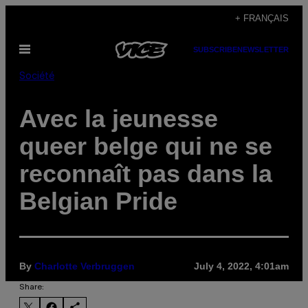
Skip
+ FRANÇAIS
to
Open
SUBSCRIBE
NEWSLETTER
content
Menu
Société
Avec la jeunesse
queer belge qui ne se
reconnaît pas dans la
Belgian Pride
By
Charlotte Verbruggen
July 4, 2022, 4:01am
Share: