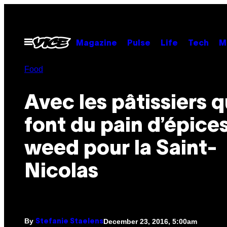
Skip
to
content
Open
Magazine
Pulse
Life
Tech
M
Menu
Food
Avec les pâtissiers q
font du pain d’épices
weed pour la Saint-
Nicolas
By
December 23, 2016, 5:00am
Stefanie Staelens