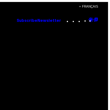
+ FRANÇAIS
Instagram
TikTok
YouTube
Google
Goog
Subscribe
Newsletter
Discove
Top
Posts