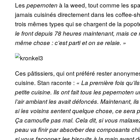
Les
à la weed, tout comme les sp
pepernoten
jamais cuisinés directement dans les coffee-sh
trois mêmes types qui se chargent de la popot
le front depuis 78 heures maintenant, mais ce n
même chose : c’est parti et on se relaie. »
Ces pâtissiers, qui ont préféré rester anonymes,
cuisine. Stan raconte :
« La première fois qu’ils
petite cuisine. Ils ont fait tous les pepernoten u
l’air ambiant les avait défoncés. Maintenant, il
si les voisins sentent quelque chose, ce sera p
Ça camoufle pas mal. Cela dit, si vous malaxez
peau va finir par absorber des composants ch
si vous façonnez les biscuits à la main avant d