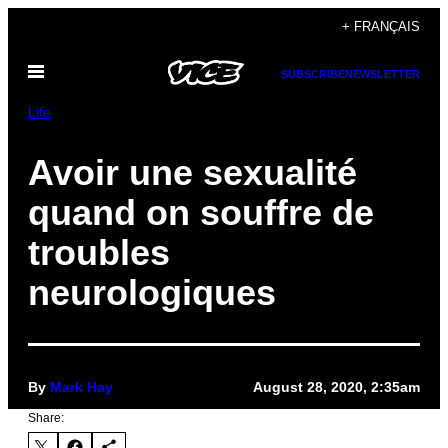
Skip
+ FRANÇAIS
to
Open
content
SUBSCRIBE
NEWSLETTER
Menu
Life
Avoir une sexualité
quand on souffre de
troubles
neurologiques
By
Mark Hay
August 28, 2020, 2:35am
Share: