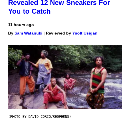
Revealed 12 New Sneakers For
You to Catch
11 hours ago
By
Sam Watanuki
| Reviewed by
Ysolt Usigan
(PHOTO BY DAVID CORIO/REDFERNS)