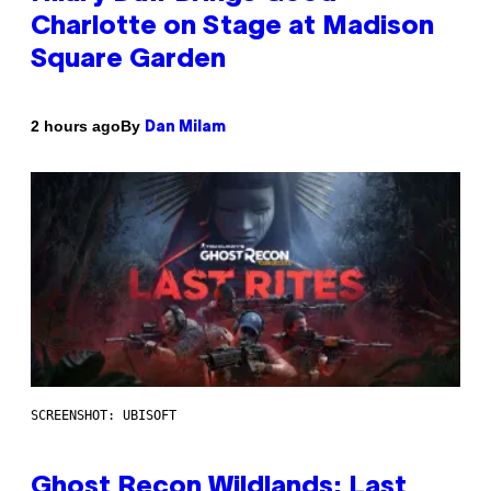
Charlotte on Stage at Madison
Square Garden
By
2 hours ago
Dan Milam
SCREENSHOT: UBISOFT
Ghost Recon Wildlands: Last