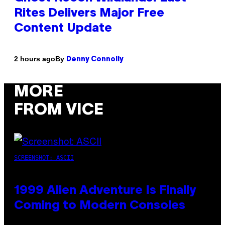
Rites Delivers Major Free
Content Update
By
2 hours ago
Denny Connolly
MORE
FROM VICE
SCREENSHOT: ASCII
1999 Alien Adventure Is Finally
Coming to Modern Consoles