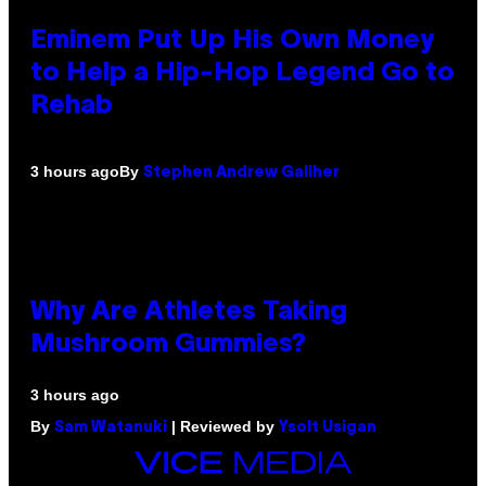
Eminem Put Up His Own Money
to Help a Hip-Hop Legend Go to
Rehab
By
3 hours ago
Stephen Andrew Galiher
Why Are Athletes Taking
Mushroom Gummies?
3 hours ago
By
| Reviewed by
Sam Watanuki
Ysolt Usigan
VICE
MEDIA