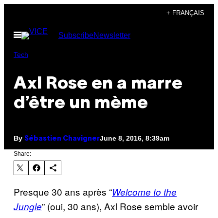
Skip
+ FRANÇAIS
to
Open
Subscribe
Newsletter
content
Menu
Tech
Axl Rose en a marre
d’être un mème
By
June 8, 2016, 8:39am
Sébastien Chavigner
Share:
Presque 30 ans après “
Welcome to the
” (oui, 30 ans), Axl Rose semble avoir
Jungle