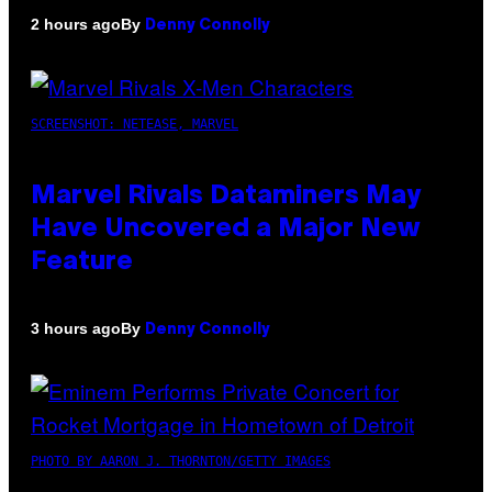
By
2 hours ago
Denny Connolly
SCREENSHOT: NETEASE, MARVEL
Marvel Rivals Dataminers May
Have Uncovered a Major New
Feature
By
3 hours ago
Denny Connolly
PHOTO BY AARON J. THORNTON/GETTY IMAGES