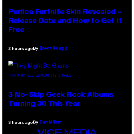
Perlica Fortnite Skin Revealed –
Release Date and How to Get It
Free
By
2 hours ago
Brent Koepp
PHOTO BY BOB BERG/GETTY IMAGES
3 No-Skip Geek Rock Albums
Turning 30 This Year
By
3 hours ago
Dan Milam
VICE