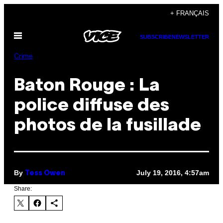
Skip
+ FRANÇAIS
to
Open
content
SUBSCRIBE
NEWSLETTER
Menu
Crime
Baton Rouge : La
police diffuse des
photos de la fusillade
By
July 19, 2016, 4:57am
Tess Owen
Share: