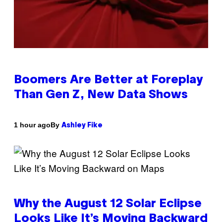
Boomers Are Better at Foreplay
Than Gen Z, New Data Shows
By
1 hour ago
Ashley Fike
Why the August 12 Solar Eclipse
Looks Like It’s Moving Backward