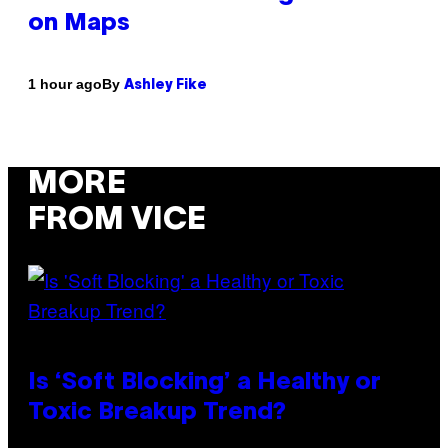
on Maps
By
1 hour ago
Ashley Fike
MORE
FROM VICE
Is ‘Soft Blocking’ a Healthy or
Toxic Breakup Trend?