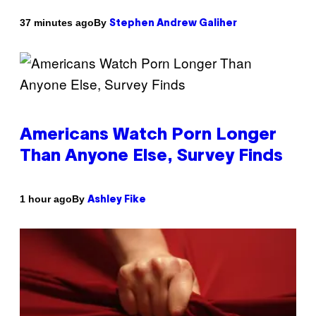
By
37 minutes ago
Stephen Andrew Galiher
Americans Watch Porn Longer
Than Anyone Else, Survey Finds
By
1 hour ago
Ashley Fike