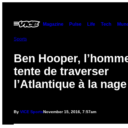
Skip
to
content
Open
Magazine
Pulse
Life
Tech
Munc
Menu
Sports
Ben Hooper, l’homme
tente de traverser
l’Atlantique à la nage
By
VICE Sports
November 15, 2016, 7:57am