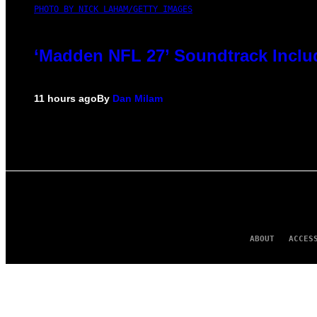
PHOTO BY NICK LAHAM/GETTY IMAGES
‘Madden NFL 27’ Soundtrack Includ
11 hours ago
By
Dan Milam
ABOUT
ACCES