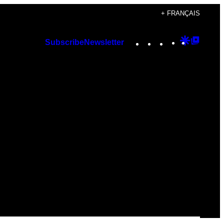
+ FRANÇAIS
Instagram
TikTok
YouTube
Google
Googl
Subscribe
Newsletter
Discover
Top
Posts