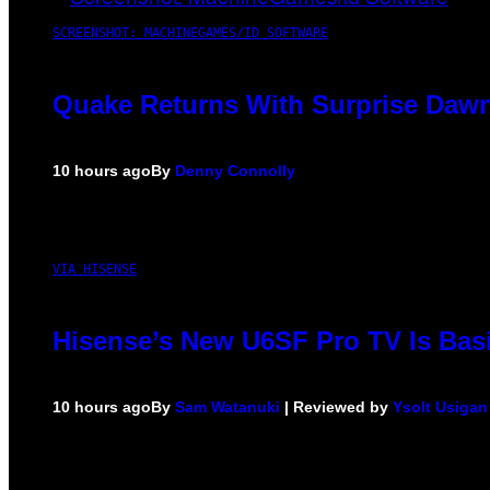
SCREENSHOT: MACHINEGAMES/ID SOFTWARE
Quake Returns With Surprise Dawn
10 hours ago
By
Denny Connolly
VIA HISENSE
Hisense’s New U6SF Pro TV Is Basi
10 hours ago
By
Sam Watanuki
| Reviewed by
Ysolt Usigan