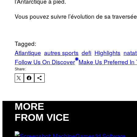
l’Antarctique à pied.
Vous pouvez suivre l’évolution de sa traversé
Tagged:
Atlantique
autres sports
defi
Highlights
natat
Follow Us On Discover
Make Us Preferred In 
Share:
MORE
FROM VICE