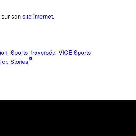
e sur son
site Internet.
ion
Sports
traversée
VICE Sports
Top Stories