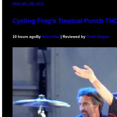
MAHA HAQ FOR VICE
Cycling Frog’s Tropical Punch THC 
10 hours ago
By
Maha Haq
| Reviewed by
Ysolt Usigan