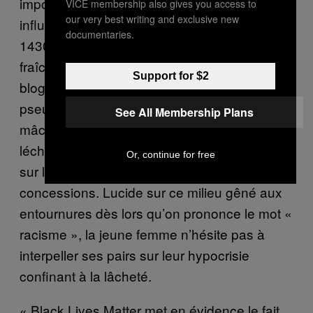
imposée dans le monde très fermé des
VICE membership also gives you access to
our very best writing and exclusive new
influenceurs, c’est elle : suivie par plus de
documentaries.
143000 fidèles, Fatou N’Diaye est un vent de
fraîcheur dans l’univers formaté des
Support for $2
blogueuses mode et beauté. Connue sous le
pseudonyme de @blackbeautybag, elle ne
See All Membership Plans
mâche pas ses mots et alterne ses clichés
léchés avec des prises de position tranchées
Or, continue for free
sur l’actualité et les débats de société, sans
concessions. Lucide sur ce milieu gêné aux
entournures dès lors qu’on prononce le mot «
racisme », la jeune femme n’hésite pas à
interpeller ses pairs sur leur hypocrisie
confinant à la lâcheté.
« Black Lives Matter met en évidence le fait