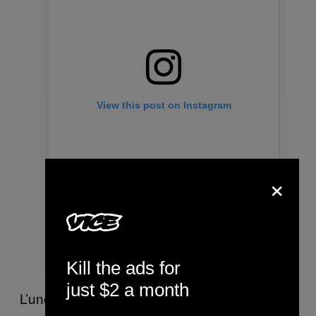
View this post on Instagram
×
A post shared by Fatou N'DIAYE (@blackbeautybag)
Kill the ads for
just $2 a month
L’une des rares femmes noires à s’être