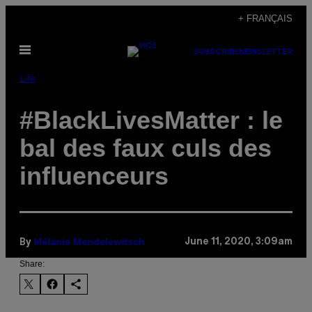
Skip
+ FRANÇAIS
to
Open
content
SUBSCRIBE
NEWSLETTER
Menu
Life
#BlackLivesMatter : le
bal des faux culs des
influenceurs
Mélanie Mendelewitsch
June 11, 2020, 3:09am
By
Share: