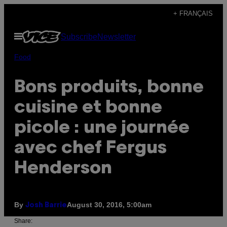
Skip
+ FRANÇAIS
to
Open
Subscribe
Newsletter
content
Menu
Food
Bons produits, bonne
cuisine et bonne
picole : une journée
avec chef Fergus
Henderson
By
August 30, 2016, 5:00am
Josh Barrie
Share: