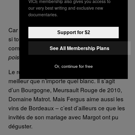
VICE membership also gives you access to
our very best writing and exclusive new
documentaries.
Car Fergus n’apprécie un verre de blanc que
Support for $2
si toutes les conditions sont rassemblées –
comme «
en Italie, pour accompagner du
See All Membership Plans
», par exemple.
poisson
Or, continue for free
Le rouge que nous dégustons est bien
meilleur que n’importe quel blanc. Il s’agit
d’un Bourgogne, Meursault Rouge de 2010,
Domaine Matrot. Mais Fergus aime aussi les
vins de Bordeaux – c’est d’ailleurs ce que les
invités de son mariage avec Margot ont pu
déguster.