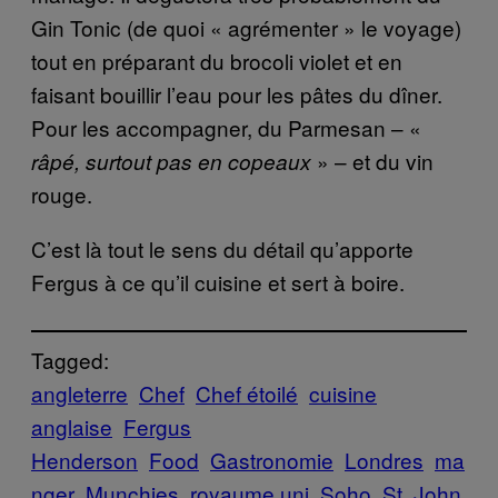
Gin Tonic (de quoi « agrémenter » le voyage)
tout en préparant du brocoli violet et en
faisant bouillir l’eau pour les pâtes du dîner.
Pour les accompagner, du Parmesan – «
» – et du vin
râpé, surtout pas en copeaux
rouge.
C’est là tout le sens du détail qu’apporte
Fergus à ce qu’il cuisine et sert à boire.
Tagged:
angleterre
Chef
Chef étoilé
cuisine
anglaise
Fergus
Henderson
Food
Gastronomie
Londres
ma
nger
Munchies
royaume uni
Soho
St. John