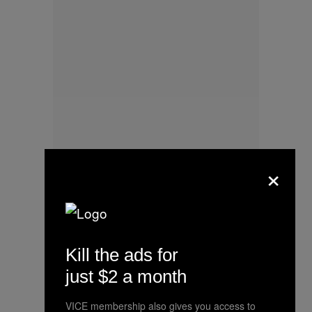
×
Sneak peek: Today President
Obama sat down with
@AnthonyBourdain during his visit
to #Hanoi, Vietnam. Regram:
Kill the ads for
@AnthonyBourdain
just $2 a month
Une photo publiée par The White
VICE membership also gives you access to