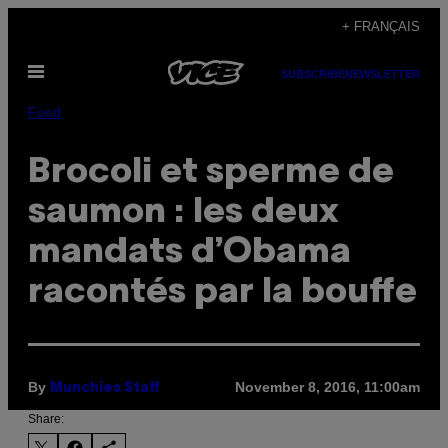
Skip
+ FRANÇAIS
to
Open
content
SUBSCRIBE
NEWSLETTER
Menu
Food
Brocoli et sperme de
saumon : les deux
mandats d’Obama
racontés par la bouffe
By
November 8, 2016, 11:00am
Munchies Staff
Share: