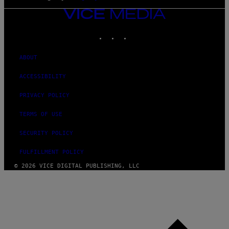
VICE
MEDIA
INSTAGRAM
TIKTOK
YOUTUBE
ABOUT
ACCESSIBILITY
PRIVACY POLICY
TERMS OF USE
SECURITY POLICY
FULFILLMENT POLICY
© 2026 VICE DIGITAL PUBLISHING, LLC