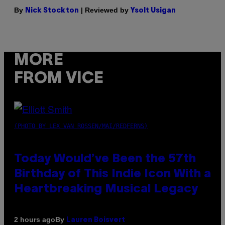
By
| Reviewed by
Nick Stockton
Ysolt Usigan
MORE
FROM VICE
(PHOTO BY LEX VAN ROSSEN/MAI/REDFERNS)
Today Would’ve Been the 57th
Birthday of This Indie Icon With a
Heartbreaking Musical Legacy
By
2 hours ago
Lauren Boisvert