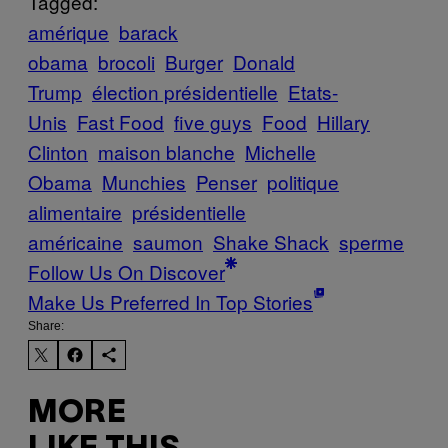
Tagged:
amérique
barack
obama
brocoli
Burger
Donald
Trump
élection présidentielle
Etats-
Unis
Fast Food
five guys
Food
Hillary
Clinton
maison blanche
Michelle
Obama
Munchies
Penser
politique
alimentaire
présidentielle
américaine
saumon
Shake Shack
sperme
Follow Us On Discover
Make Us Preferred In Top Stories
Share:
MORE