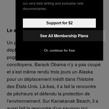
our very best writing and exclusive new
House (@whitehouse) le
23 Mai
documentaries.
2016 à 8h28 PDT
Support for $2
Le saumon
See All Membership Plans
Un président s’autorise souvent quelques
déplacements histoire de serrer quelques
Or, continue for free
pognes et de se rapprocher de ses
concitoyens. Barack Obama n’y a pas coupé
et s’est même rendu trois jours un Alaska
pour un déplacement inédit dans l’histoire
des États-Unis. Là-bas, il a fait la rencontre
de pêcheurs et défendu la protection de
l’environnement. Sur Kanakanak Beach, il a
aussi fait la rencontre d’un saumon qui,