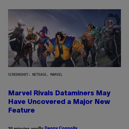
SCREENSHOT: NETEASE, MARVEL
Marvel Rivals Dataminers May
Have Uncovered a Major New
Feature
By
30 minutes ago
Denny Connolly