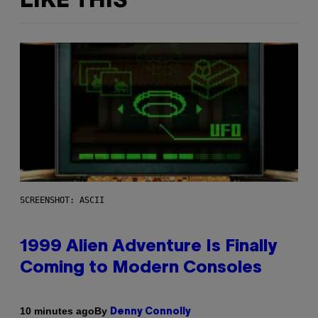
LIKE THIS
SCREENSHOT: ASCII
1999 Alien Adventure Is Finally
Coming to Modern Consoles
By
10 minutes ago
Denny Connolly