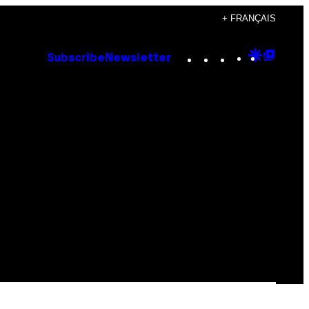
+ FRANÇAIS
Instagram
TikTok
YouTube
Google
Goog
Subscribe
Newsletter
Discove
Top
Posts