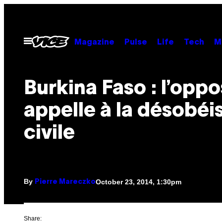
Skip
to
content
Open
Magazine
Pulse
Life
Tech
M
Menu
Burkina Faso : l’oppo
appelle à la désobéi
civile
By
October 23, 2014, 1:30pm
Pierre Mareczko
Share: