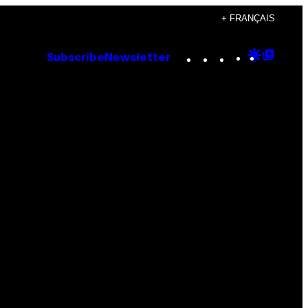
+ FRANÇAIS
Instagram
TikTok
YouTube
Google
Goog
Subscribe
Newsletter
Discove
Top
Posts