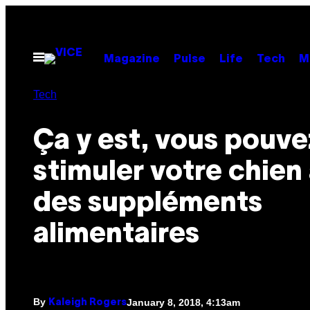
Skip
to
content
Open
Magazine
Pulse
Life
Tech
M
Menu
Tech
Ça y est, vous pouve
stimuler votre chien
des suppléments
alimentaires
By
January 8, 2018, 4:13am
Kaleigh Rogers