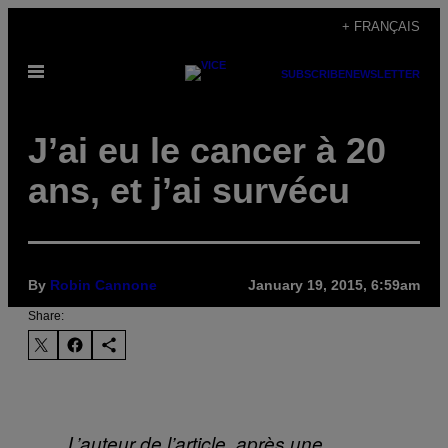
Skip
+ FRANÇAIS
to
Open
content
SUBSCRIBE
NEWSLETTER
Menu
J’ai eu le cancer à 20
ans, et j’ai survécu
By
Robin Cannone
January 19, 2015, 6:59am
Share:
L’auteur de l’article, après une