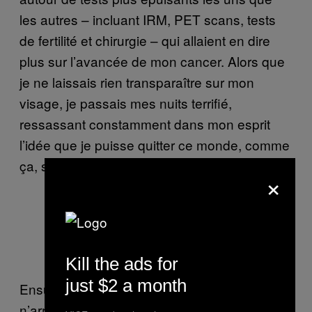
les autres – incluant IRM, PET scans, tests
de fertilité et chirurgie – qui allaient en dire
plus sur l’avancée de mon cancer. Alors que
je ne laissais rien transparaître sur mon
visage, je passais mes nuits terrifié,
ressassant constamment dans mon esprit
l’idée que je puisse quitter ce monde, comme
ça, sans même avoir eu le temps de prévenir.
×
L’auteur après sa première
chimiothérapie
Kill the ads for
just $2 a month
Ensuite, j’ai commencé la chimiothérapie. Je
n’arrivais pas à me faire à l’idée de perdre