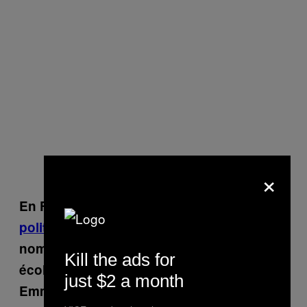
×
En France, Nicolas Hulot,
personnalité
politique préférée des Français
, a été
nommé « ministre de la transition
Kill the ads for
écologique et solidaire ». De son côté,
just $2 a month
Emmanuel Macron s’est taillé une