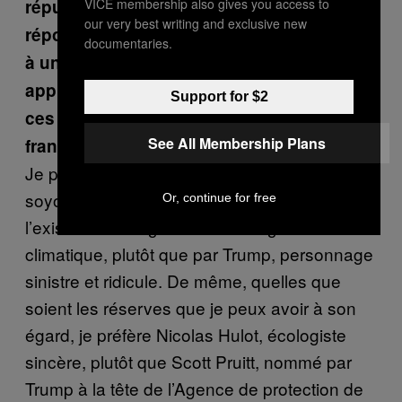
VICE membership also gives you access to
réputation mondiale d’écologiste en
our very best writing and exclusive new
répondant « Make our Planet great again »
documentaries.
à un Donald Trump qui souhaitait ne pas
appliquer les accords de Paris. Que disent
Support for $2
ces attitudes et ces slogans de la vision
See All Membership Plans
française de l’écologie ?
Je pense qu’il est préférable que nous
soyons gouvernés par Macron, qui reconnaît
Or, continue for free
l’existence et la gravité du changement
climatique, plutôt que par Trump, personnage
sinistre et ridicule. De même, quelles que
soient les réserves que je peux avoir à son
égard, je préfère Nicolas Hulot, écologiste
sincère, plutôt que Scott Pruitt, nommé par
Trump à la tête de l’Agence de protection de