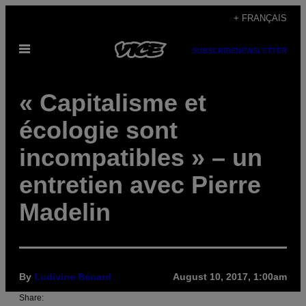
Skip
+ FRANÇAIS
to
Open
content
SUBSCRIBE
NEWSLETTER
Menu
« Capitalisme et
écologie sont
incompatibles » – un
entretien avec Pierre
Madelin
By
Ludivine Bénard
August 10, 2017, 1:00am
Share: