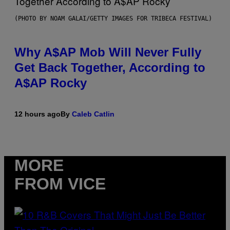
(PHOTO BY NOAM GALAI/GETTY IMAGES FOR TRIBECA FESTIVAL)
Why A$AP Mob Will Never Fully
Get Back Together, According to
A$AP Rocky
12 hours ago
By
Caleb Catlin
MORE
FROM VICE