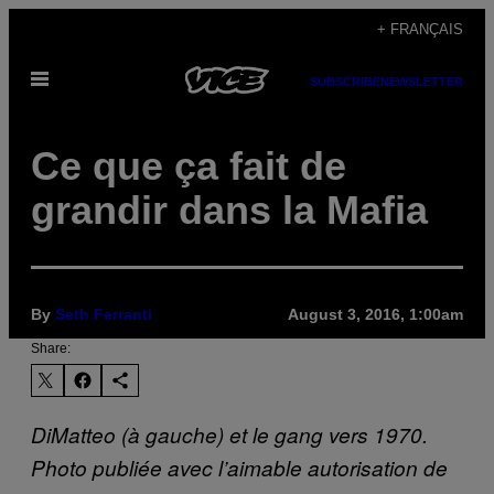
Skip
+ FRANÇAIS
to
Open
content
SUBSCRIBE
NEWSLETTER
Menu
Ce que ça fait de
grandir dans la Mafia
By
Seth Ferranti
August 3, 2016, 1:00am
Share:
DiMatteo (à gauche) et le
gang
vers 1970.
Photo publiée avec l’aimable autorisation de