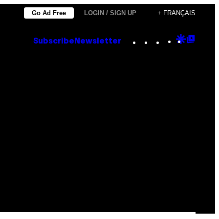
Go Ad Free
LOGIN / SIGN UP
+ FRANÇAIS
Instagram
TikTok
YouTube
Google
Goog
Subscribe
Newsletter
Discove
Top
Posts