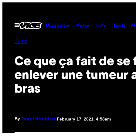
Skip
to
content
Open
Magazine
Pulse
Life
Tech
M
Menu
Santé
Ce que ça fait de se 
enlever une tumeur 
bras
By
February 17, 2021, 4:58am
Grant Stoddard