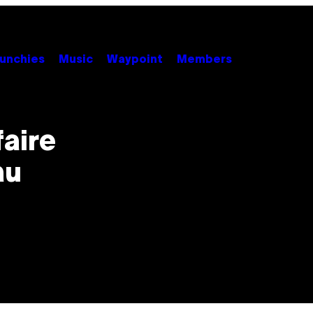
unchies
Music
Waypoint
Members
faire
au