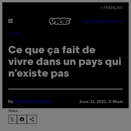
Skip
+ FRANÇAIS
to
Open
content
SUBSCRIBE
NEWSLETTER
Menu
Société
Ce que ça fait de
vivre dans un pays qui
n’existe pas
By
June 11, 2021, 3:46am
Robert O'Connor
Share: